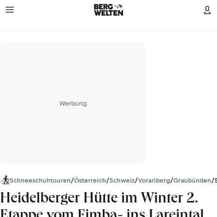
Werbung
Schneeschuhtouren
/
Österreich
/
Schweiz
/
Vorarlberg
/
Graubünden
/
Heidelberger Hütte im Winter 2.
Etappe vom Fimba- ins Lareintal