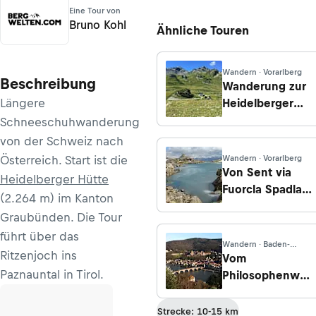
Eine Tour von
Bruno Kohl
Ähnliche Touren
Wandern · Vorarlberg
Beschreibung
Wanderung zur
Längere
Heidelberger
Hütte von Ischgl
Schneeschuhwanderung
von der Schweiz nach
Österreich. Start ist die
Wandern · Vorarlberg
Von Sent via
Heidelberger Hütte
Fuorcla Spadla
(2.264 m) im Kanton
und Davo Lais
Graubünden. Die Tour
zur Heidelberger
führt über das
Hütte
Wandern · Baden-
Ritzenjoch ins
Württemberg
Vom
Paznauntal in Tirol.
Philosophenweg
zum Schloss
Heidelberg
Strecke: 10-15 km