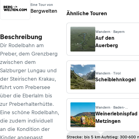
Eine Tour von
Bergwelten
Ähnliche Touren
Wandern · Bayern
Beschreibung
Auf den
Dir Rodelbahn am
Auerberg
Preber, dem Grenzberg
zwischen dem
Salzburger Lungau und
Wandern · Tirol
der Steirischen Krakau,
Scheiblehnkogel
führt vom Prebersee
über die Eberlalm bis
zur Preberhalterhütte.
Wandern · Baden-
Eine schöne Rodelbahn,
Württemberg
Weinerlebnispfad
die zudem individuell
Metzingen
an die Kondition der
Kinder angepasst
Strecke: bis 5 km
Aufstieg: 300-600 