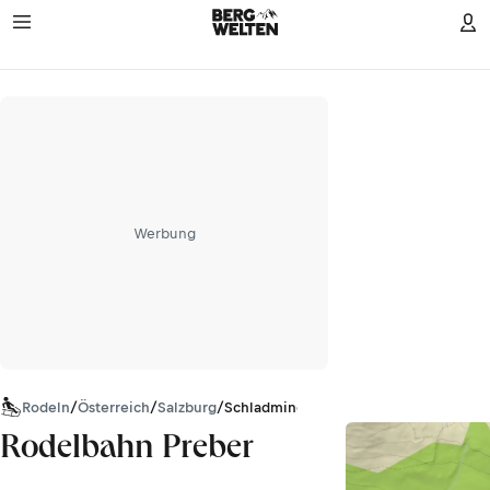
Werbung
Rodeln
/
Österreich
/
Salzburg
/
Schladminger Tauern
Rodelbahn Preber