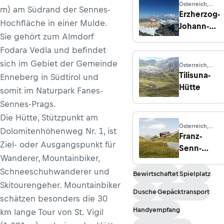
Österreich,
m) am Südrand der Sennes-
Kals am
Erzherzog-
Großglockner
Hochfläche in einer Mulde.
Johann-
Sie gehört zum Almdorf
Hütte
Fodara Vedla und befindet
sich im Gebiet der Gemeinde
Österreich,
Bludesch
Tilisuna-
Enneberg in Südtirol und
Hütte
somit im Naturpark Fanes-
Sennes-Prags.
Die Hütte, Stützpunkt am
Österreich,
Dolomitenhöhenweg Nr. 1, ist
Neustift im
Franz-
Stubaital
Ziel- oder Ausgangspunkt für
Senn-
Wanderer, Mountainbiker,
Hütte
Schneeschuhwanderer und
Bewirtschaftet
Spielplatz
Skitourengeher. Mountainbiker
Dusche
Gepäcktransport
schätzen besonders die 30
Handyempfang
km lange Tour von St. Vigil