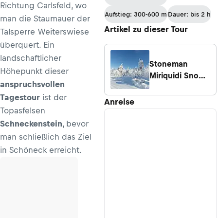
Richtung Carlsfeld, wo
nach
Aufstieg: 300-600 m
Dauer: bis 2 h
man die Staumauer der
Oberammergau
Artikel zu dieser Tour
Talsperre Weiterswiese
überquert. Ein
landschaftlicher
Stoneman
Höhepunkt dieser
Miriquidi Snow -
anspruchsvollen
vier Tage
Tagestour
ist der
Langlaufen im
Anreise
Topasfelsen
Erzgebirge
Schneckenstein
, bevor
man schließlich das Ziel
in Schöneck erreicht.