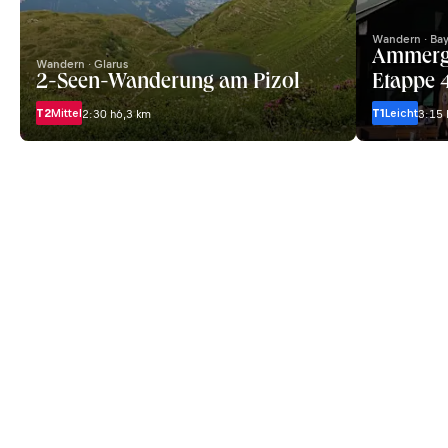
Wandern · Ba
Ammerg
Wandern · Glarus
2-Seen-Wanderung am Pizol
Etappe 4
T2
Mittel
T1
Leicht
2:30 h
6,3 km
3:15 