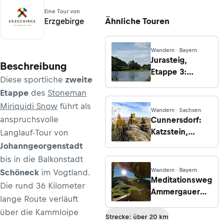
Eine Tour von
Ähnliche Touren
Erzgebirge
Wandern · Bayern
Jurasteig,
Beschreibung
Etappe 3:
Diese sportliche
zweite
Eilsbrunn -
Etappe
des
Stoneman
Pielenhofen
Miriquidi Snow
führt als
Wandern · Sachsen
anspruchsvolle
Cunnersdorf:
Katzstein,
Langlauf-Tour von
Rotstein und
Johanngeorgenstadt
Spitzer Stein
bis in die Balkonstadt
Wandern · Bayern
Schöneck
im Vogtland.
Meditationsweg
Die rund 36 Kilometer
Ammergauer
lange Route verläuft
Alpen - Etappe
über die Kammloipe
3: Übers Hörnle
Strecke: über 20 km