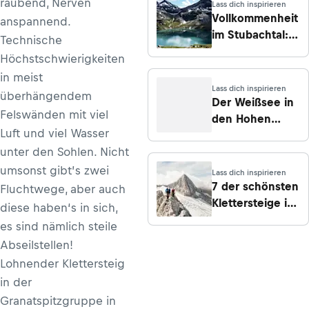
raubend, Nerven
Lass dich inspirieren
Vollkommenheit
anspannend.
im Stubachtal:
Technische
Hochtour in den
Höchstschwierigkeiten
Hohen Tauern
in meist
Lass dich inspirieren
überhängendem
Der Weißsee in
Felswänden mit viel
den Hohen
Luft und viel Wasser
Tauern –
unter den Sohlen. Nicht
Wanderungen,
Infos & Tipps
umsonst gibt’s zwei
Lass dich inspirieren
7 der schönsten
Fluchtwege, aber auch
Klettersteige in
diese haben‘s in sich,
Österreich
es sind nämlich steile
Abseilstellen!
Lohnender Klettersteig
in der
Granatspitzgruppe in