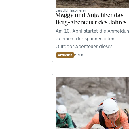
Lass dich inspirieren
Maggy und Anja über das
Berg-Abenteuer des Jahres
Am 10. April startet die Anmeldu
zu einem der spannendsten
Outdoor-Abenteuer dieses
Sommers. Beim viertägigen Adida
3 Min.
Aktuelles
Terrex Mountain Project in den
Dolomiten machen sich Bergsport
mit einem gemeinsamen Ziel auf –
Fortbewegung und Route bleiben
aber ganz ihnen überlassen. Die
Bloggerinnen und Bergwelten-
Autorinnen Maggy und Anja sind
dabei – wir begleiten sie bei den
Vorbereitungen!