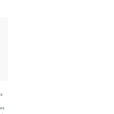
e
ie
ja
 es