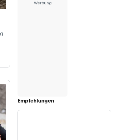
Werbung
ng
s
ler
Empfehlungen