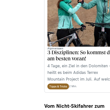
Abenteuer stellen? Die Anmeldun
läuft!
Alpinwissen
3 Disziplinen: So kommst 
am besten voran!
4 Tage, ein Ziel in den Dolomiten 
heißt es beim Adidas Terrex
Mountain Project im Juli. Auf wel
Weise dieses Ziel erreicht wird, st
2 Min.
Tipps & Tricks
den Teilnehmern des Outdoor-
Abenteuers frei. Maggy und Anja
Vom Nicht-Skifahrer zum
haben sich für Traillaufen,