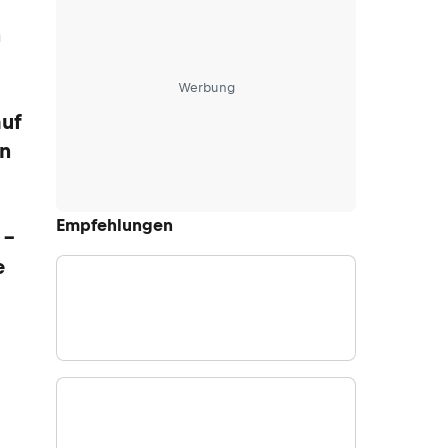
n
Werbung
auf
en
Empfehlungen
 –
e