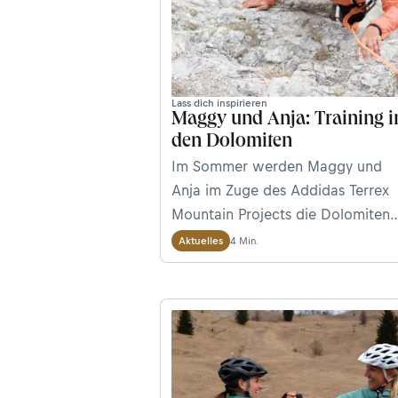
Lass dich inspirieren
Maggy und Anja: Training i
den Dolomiten
Im Sommer werden Maggy und
Anja im Zuge des Addidas Terrex
Mountain Projects die Dolomiten
überqueren. Wir haben die beide
4 Min.
Aktuelles
bergbegeisterten Bloggerinnen
beim Training im Südtiroler Grödn
Tal begleitet, wo sie sich als
Kletterneulinge sogar an die
berühmten Sellatürme wagten.
Willst auch du dich dem Multispor