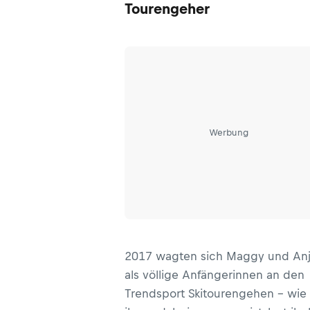
Mountainbiken und Klettern
Tourengeher
entschieden – uns verraten sie ihr
persönlichen Tipps, wie man in
diesen Disziplinen am besten
vorankommt. Willst auch du beim
Multisports-Erlebnis mitmachen? D
Anmeldung läuft!
Werbung
2017 wagten sich Maggy und An
als völlige Anfängerinnen an den
Trendsport Skitourengehen – wie