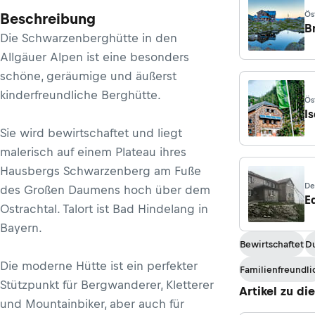
Ös
Beschreibung
B
Die Schwarzenberghütte in den
Allgäuer Alpen ist eine besonders
schöne, geräumige und äußerst
kinderfreundliche Berghütte.
Ös
I
Sie wird bewirtschaftet und liegt
malerisch auf einem Plateau ihres
Hausbergs Schwarzenberg am Fuße
De
des Großen Daumens hoch über dem
E
Ostrachtal. Talort ist Bad Hindelang in
Bayern.
Bewirtschaftet
D
Die moderne Hütte ist ein perfekter
Familienfreundli
Stützpunkt für Bergwanderer, Kletterer
Artikel zu di
und Mountainbiker, aber auch für