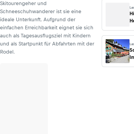
Skitourengeher und
La
Schneeschuhwanderer ist sie eine
H
ideale Unterkunft. Aufgrund der
H
einfachen Erreichbarkeit eignet sie sich
auch als Tagesausflugsziel mit Kindern
und als Startpunkt für Abfahrten mit der
La
S
Rodel.
I
A