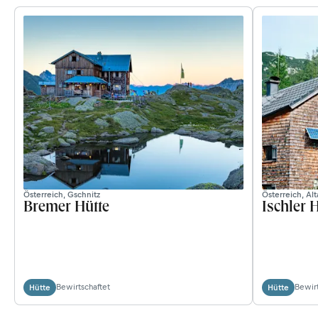
Österreich, Gschnitz
Österreich, Al
Bremer Hütte
Ischler 
Bewirtschaftet
Bewirt
Hütte
Hütte