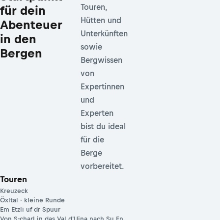
Touren,
für dein
Hütten und
Abenteuer
Unterkünften
in den
sowie
Bergen
Bergwissen
von
Expertinnen
und
Experten
bist du ideal
für die
Berge
vorbereitet.
Touren
Kreuzeck
Öxltal - kleine Runde
Em Etzli uf dr Spuur
Von S-charl in das Val d'Uina nach Su En