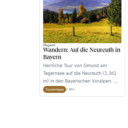
Magazin
Wandern: Auf die Neureuth in
Bayern
Herrliche Tour von Gmund am
Tegernsee auf die Neureuth (1.261
m) in den Bayerischen Voralpen. Wir
stellen euch die Wanderung im
1 Min.
Tourentipps
Detail vor.