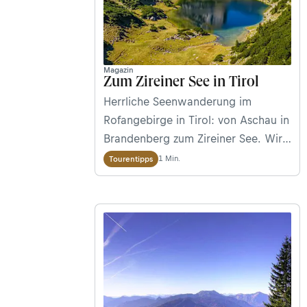
Magazin
Zum Zireiner See in Tirol
Herrliche Seenwanderung im
Rofangebirge in Tirol: von Aschau in
Brandenberg zum Zireiner See. Wir
stellen euch die Tour im Detail vor.
1 Min.
Tourentipps