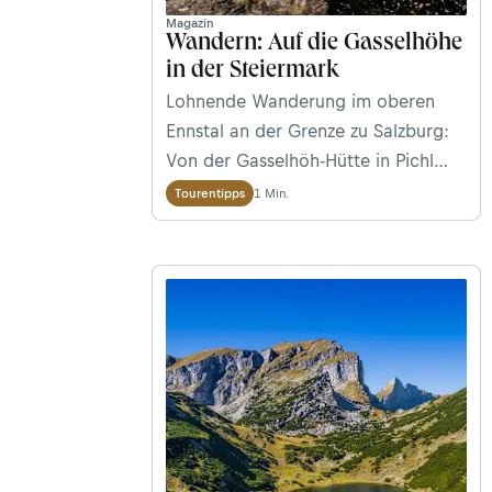
Magazin
Wandern: Auf die Gasselhöhe
in der Steiermark
Lohnende Wanderung im oberen
Ennstal an der Grenze zu Salzburg:
Von der Gasselhöh-Hütte in Pichl
über den Mittersee auf die
1 Min.
Tourentipps
aussichtsreiche Gasselhöhe (2.001
m). Wir stellen euch die Tour im
Detail vor.