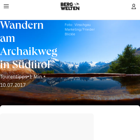
Wandern
Foto: Vinschgau
Marketing/Frieder
Blickle
am
Archaikweg
in Südtirol
Tourentipps
•
1 Min.
•
10.07.2017