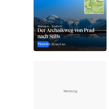
Wandern · Südtirol
Der Archaikweg von Prad
nach Stilfs
T1
Leicht
2:30 h
6,9 km
Werbung