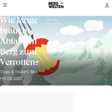
Wie lange
Foto: Lisa
Haunschmid
braucht
Abfall am
Berg zum
Verrotten?
Tipps & Tricks
•
1 Min.
•
19.03.2020