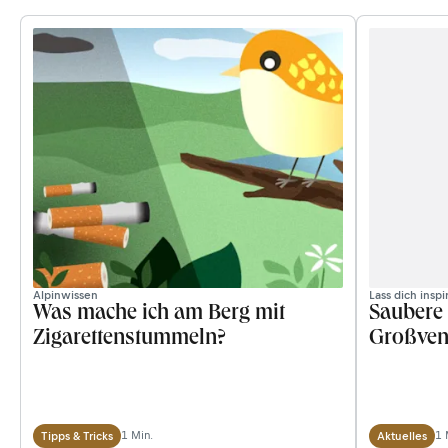
Alpinwissen
Lass dich inspi
Was mache ich am Berg mit
Saubere
Zigarettenstummeln?
Großvene
1 Min.
1 
Tipps & Tricks
Aktuelles