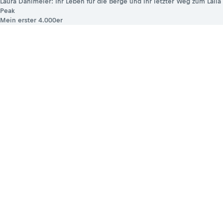
Laura Dahlmeier: Ihr Leben für die Berge und ihr letzter Weg zum Laila
Peak
Mein erster 4.000er