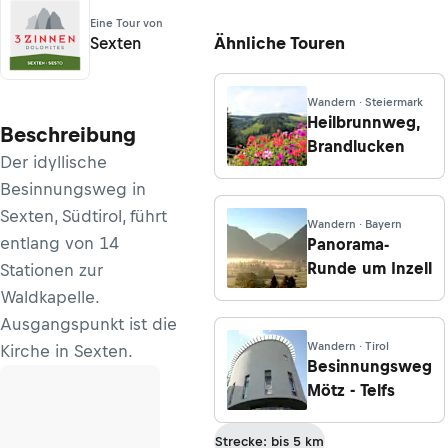
Eine Tour von
Ähnliche Touren
Sexten
Wandern · Steiermark
Heilbrunnweg,
Beschreibung
Brandlucken
Der idyllische
Besinnungsweg in
Sexten, Südtirol, führt
Wandern · Bayern
entlang von 14
Panorama-
Runde um Inzell
Stationen zur
Waldkapelle.
Ausgangspunkt ist die
Wandern · Tirol
Kirche in Sexten.
Besinnungsweg
Mötz - Telfs
Strecke: bis 5 km