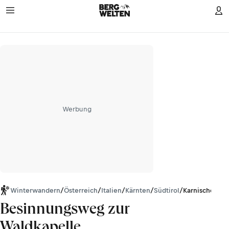
Werbung
Winterwandern
/
Österreich
/
Italien
/
Kärnten
/
Südtirol
/
Karnischer H
Besinnungsweg zur
Waldkapelle