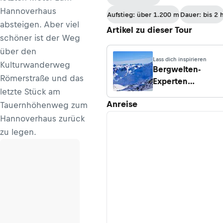
Hannoverhaus
Aufstieg: über 1.200 m
Dauer: bis 2 
absteigen. Aber viel
Artikel zu dieser Tour
schöner ist der Weg
über den
Lass dich inspirieren
Kulturwanderweg
Bergwelten-
Römerstraße und das
Experten
letzte Stück am
informieren:
Anreise
Tauernhöhenweg zum
Touren für
sonnige Tage
Hannoverhaus zurück
zu legen.