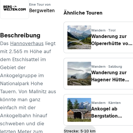
Eine Tour von
Bergwelten
Ähnliche Touren
Wandern · Tirol
Beschreibung
Wanderung zur
Das
Hannoverhaus
liegt
Olpererhütte vom
Schlegeisspeiche
mit 2.565 m Höhe auf
bei Ginzling
dem Etschlsattel im
Gebiet der
Wandern · Salzburg
Wanderung zur
Ankogelgruppe im
Hagener Hütte
Nationalpark Hohe
von der
Tauern. Von Mallnitz aus
Jamnigalm/
könnte man ganz
Mallnitz
Wandern · Kärnten
einfach mit der
Ankogel ab
Ankogelbahn hinauf
Bergstation
Ankogelbahn
schweben und die
letzten Meter zum
Strecke: 5-10 km