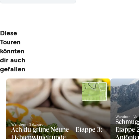
Diese
Touren
könnten
dir auch
gefallen
Wandern · Vor
Schmugg
Wandern · Salzburg
Ach du grüne Neune – Etappe 3:
Etappe 2
Fichtenwipfelrunde
Antönie