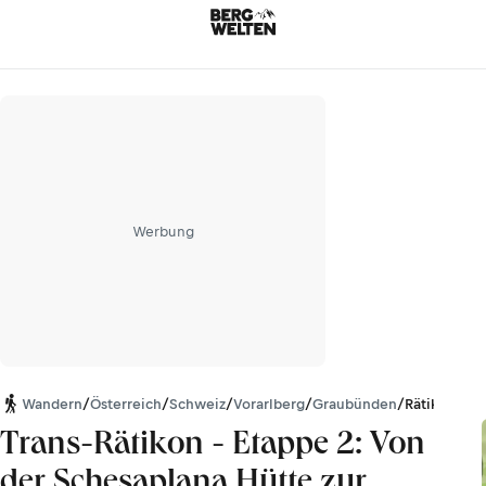
Werbung
Wandern
/
Österreich
/
Schweiz
/
Vorarlberg
/
Graubünden
/
Rätikon
Trans-Rätikon - Etappe 2: Von
der Schesaplana Hütte zur