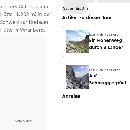
Hueter-Hütte -
von der Schesaplana
Dauer: bis 2 h
Brand
Hütte (1.908 m) in der
Artikel zu dieser Tour
Schweiz zur
Lindauer
Hütte
in Vorarlberg.
Lass dich inspirieren
Ein Höhenweg
durch 3 Länder
Lass dich inspirieren
Auf
Schmugglerpfade
durch das Rätikon
Anreise
Werbung