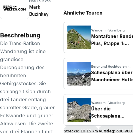
Eine Tour von
Mark
Ähnliche Touren
Buzinkay
Wandern · Vorarlberg
Beschreibung
Montafoner Rund
Die Trans-Rätikon
Plus, Etappe 1:
Vandans –
Wanderung ist eine
Geißspitze –
grandiose
Lindauer Hütte
Durchquerung des
Berg- und Hochtouren ·
Vorarlberg
Schesaplana über
berühmten
Mannheimer Hütt
Gebirgsstockes. Sie
schlängelt sich durch
drei Länder entlang
Wandern · Vorarlberg
schroffer Grade, grauer
Über die
Felswände und grüner
Schesaplana
Richtung Zimba -
Almwiesen. Die zweite
Etappe 3: Heinrich
von drei Etappen führt
Strecke: 10-15 km
Aufstieg: 600-900