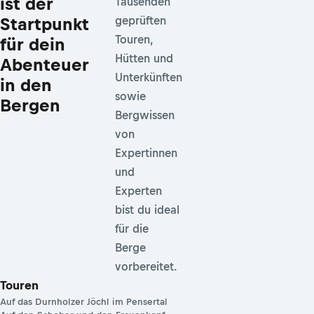
ist der
Tausenden
Startpunkt
geprüften
Touren,
für dein
Hütten und
Abenteuer
Unterkünften
in den
sowie
Bergen
Bergwissen
von
Expertinnen
und
Experten
bist du ideal
für die
Berge
vorbereitet.
Touren
Auf das Durnholzer Jöchl im Pensertal