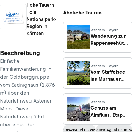
Hohe Tauern
- die
Ähnliche Touren
Nationalpark-
Region in
Wandern · Bayern
Kärnten
Wanderung zur
Rappenseehütte
von Lechleiten
Beschreibung
Einfache
Wandern · Bayern
Familienwanderung in
Vom Staffelsee
der Goldberggruppe
ins Murnauer
vom
Sadnighaus
(1.876
Moos
m) über den
Naturlehrweg Astener
Wandern ·
Oberösterreich
Genuss am
Moos. Dieser
Almfluss, Etappe
Naturlehrweg führt
1: Vom Almspitz
über eines der
nach Vorchdorf
Strecke: bis 5 km
Aufstieg: bis 300 m