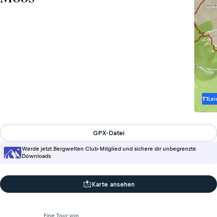
T1
Lei
GPX-Datei
Werde jetzt Bergwelten Club-Mitglied und sichere dir unbegrenzte
Downloads
Karte ansehen
Eine Tour von