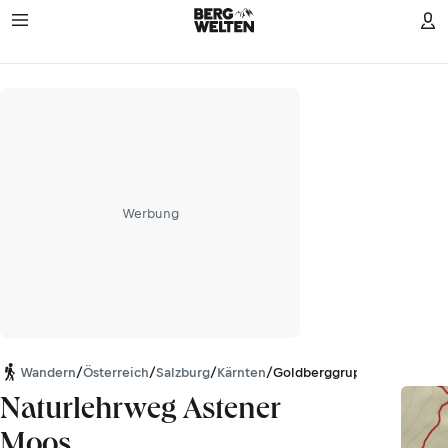
Werbung
Wandern
/
Österreich
/
Salzburg
/
Kärnten
/
Goldberggruppe
Naturlehrweg Astener
Moos