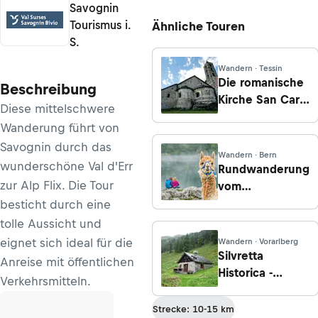
Savognin
Tourismus i.
Ähnliche Touren
S.
Wandern · Tessin
Die romanische
Beschreibung
Kirche San Carlo
Diese mittelschwere
in Negrentino
Wanderung führt von
Savognin durch das
Wandern · Bern
wunderschöne Val d'Err
Rundwanderung
zur Alp Flix. Die Tour
vom
Seebergsee zur
besticht durch eine
Alp Stierenberg
tolle Aussicht und
eignet sich ideal für die
Wandern · Vorarlberg
Silvretta
Anreise mit öffentlichen
Historica -
Verkehrsmitteln.
Sennentour ab
Ftan
Strecke: 10-15 km