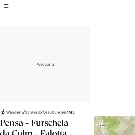
Werbung
Wandern
/
Schweiz
/
Graubünden
/
Albula Alpen
Pensa - Furschela
da Colm - Falotta -