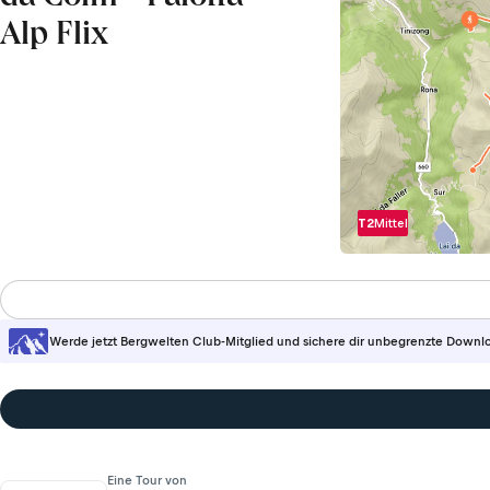
Alp Flix
T2
Mittel
Werde jetzt Bergwelten Club-Mitglied und sichere dir unbegrenzte Downl
Eine Tour von