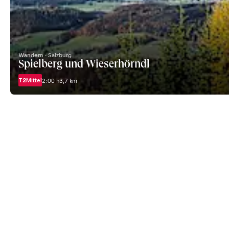
Wandern · Salzburg
Spielberg und Wieserhörndl
T2
Mittel
2:00 h
3,7 km