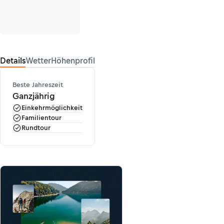
Details
Wetter
Höhenprofil
Beste Jahreszeit
Ganzjährig
Einkehrmöglichkeit
Familientour
Rundtour