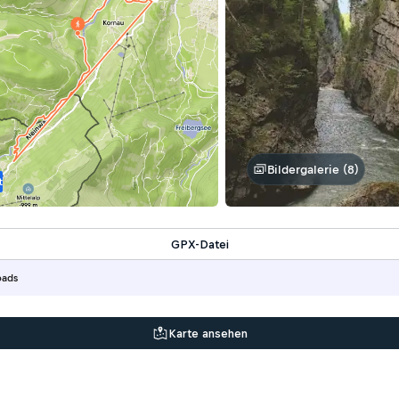
Bildergalerie (8)
t
GPX-Datei
oads
Karte ansehen