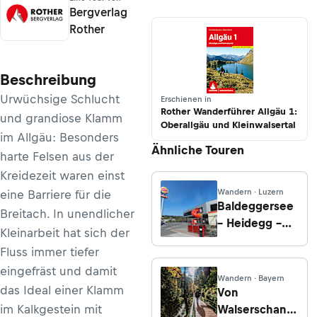
Bergverlag
Rother
Beschreibung
Urwüchsige Schlucht
Erschienen in
Rother Wanderführer Allgäu 1:
und grandiose Klamm
Oberallgäu und Kleinwalsertal
im Allgäu: Besonders
Ähnliche Touren
harte Felsen aus der
Kreidezeit waren einst
Wandern · Luzern
eine Barriere für die
Baldeggersee
Breitach. In unendlicher
– Heidegg –
Kleinarbeit hat sich der
Ruine Lieli
Fluss immer tiefer
eingefräst und damit
Wandern · Bayern
das Ideal einer Klamm
Von
im Kalkgestein mit
Walserschanz