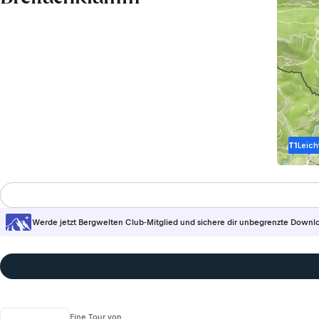
T1
Leich
Werde jetzt Bergwelten Club-Mitglied und sichere dir unbegrenzte Downl
Eine Tour von