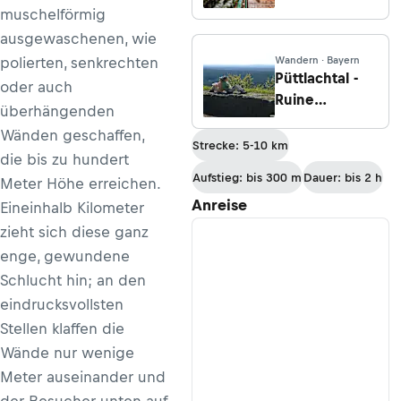
durch die
muschelförmig
Breitachklamm
ausgewaschenen, wie
polierten, senkrechten
Wandern · Bayern
Püttlachtal -
oder auch
Ruine
überhängenden
Hollenberg
Wänden geschaffen,
Strecke: 5-10 km
die bis zu hundert
Aufstieg: bis 300 m
Dauer: bis 2 h
Meter Höhe erreichen.
Anreise
Eineinhalb Kilometer
zieht sich diese ganz
enge, gewundene
Schlucht hin; an den
eindrucksvollsten
Stellen klaffen die
Wände nur wenige
Meter auseinander und