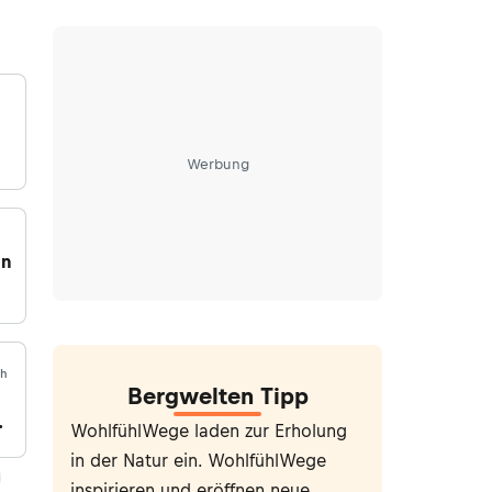
Werbung
en
ch
Bergwelten Tipp
WohlfühlWege laden zur Erholung
in der Natur ein. WohlfühlWege
us
inspirieren und eröffnen neue