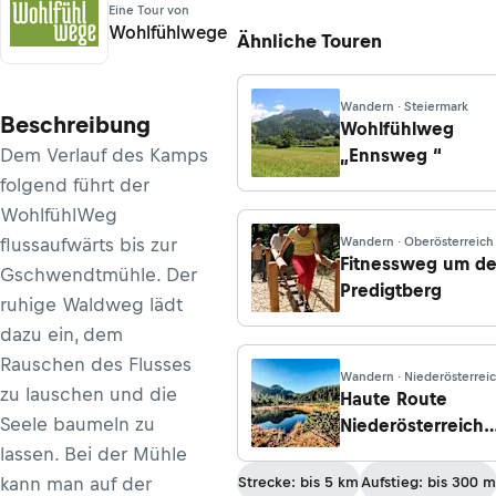
Eine Tour von
Wohlfühlwege
Ähnliche Touren
Wandern · Steiermark
Beschreibung
Wohlfühlweg
Dem Verlauf des Kamps
„Ennsweg “
folgend führt der
WohlfühlWeg
flussaufwärts bis zur
Wandern · Oberösterreich
Fitnessweg um d
Gschwendtmühle. Der
Predigtberg
ruhige Waldweg lädt
dazu ein, dem
Rauschen des Flusses
Wandern · Niederösterrei
zu lauschen und die
Haute Route
Seele baumeln zu
Niederösterreich
10. Etappe:
lassen. Bei der Mühle
Hochkarschutzha
kann man auf der
Strecke: bis 5 km
Aufstieg: bis 300 m