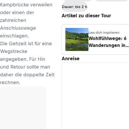
– Göstling
Kampbrücke verweilen
Dauer: bis 2 h
oder einen der
Artikel zu dieser Tour
zahlreichen
Anschlusswege
Lass dich inspirieren
einschlagen.
Wohlfühlwege: 6
Die Gehzeit ist für eine
Wanderungen in
Wegstrecke
Österreich
Anreise
angegeben. Für Hin
und Retour sollte man
daher die doppelte Zeit
rechnen.