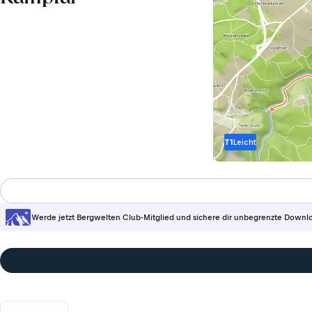
T1
Leicht
Werde jetzt Bergwelten Club-Mitglied und sichere dir unbegrenzte Downl