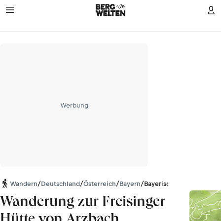
Werbung
Wandern
/
Deutschland
/
Österreich
/
Bayern
/
Bayerische Voralpen
Wanderung zur Freisinger
Hütte von Arzbach