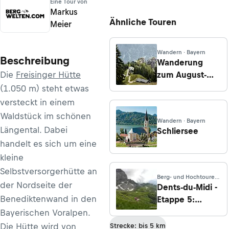
Eine Tour von
Markus
Ähnliche Touren
Meier
Wandern · Bayern
Beschreibung
Wanderung
Die
Freisinger Hütte
zum August-
Schuster-Haus
(1.050 m) steht etwas
von
versteckt in einem
Unterammergau
Waldstück im schönen
Wandern · Bayern
Längental. Dabei
Schliersee
handelt es sich um eine
kleine
Selbstversorgerhütte an
Berg- und Hochtouren
der Nordseite der
· Wallis
Dents-du-Midi -
Benediktenwand in den
Etappe 5:
Cabane
Bayerischen Voralpen.
d'Anthème -
Die Hütte wird von
Strecke: bis 5 km