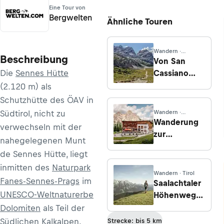
Eine Tour von
Bergwelten
Ähnliche Touren
Wandern ·
Beschreibung
Venetien
Von San
Die
Sennes Hütte
Cassiano
zum Fanes-
(2.120 m) als
Plateau
Schutzhütte des ÖAV in
Südtirol, nicht zu
Wandern ·
Venetien
Wanderung
verwechseln mit der
zur
nahegelegenen Munt
Faneshütte
de Sennes Hütte, liegt
von St.
inmitten des
Naturpark
Kassian
Wandern · Tirol
Fanes-Sennes-Prags
im
Saalachtaler
UNESCO-Weltnaturerbe
Höhenweg:
Biberg -
Dolomiten
als Teil der
Lochalmköpfl
Südlichen Kalkalpen
.
Strecke: bis 5 km