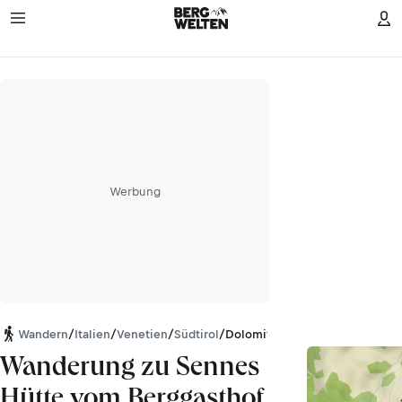
Werbung
Wandern
/
Italien
/
Venetien
/
Südtirol
/
Dolomiten
Wanderung zu Sennes
Hütte vom Berggasthof