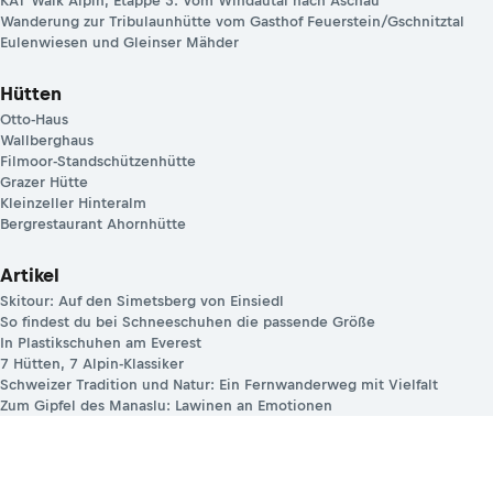
KAT Walk Alpin, Etappe 3: Vom Windautal nach Aschau
Wanderung zur Tribulaunhütte vom Gasthof Feuerstein/Gschnitztal
Eulenwiesen und Gleinser Mähder
Hütten
Otto-Haus
Wallberghaus
Filmoor-Standschützenhütte
Grazer Hütte
Kleinzeller Hinteralm
Bergrestaurant Ahornhütte
Artikel
Skitour: Auf den Simetsberg von Einsiedl
So findest du bei Schneeschuhen die passende Größe
In Plastikschuhen am Everest
7 Hütten, 7 Alpin-Klassiker
Schweizer Tradition und Natur: Ein Fernwanderweg mit Vielfalt
Zum Gipfel des Manaslu: Lawinen an Emotionen