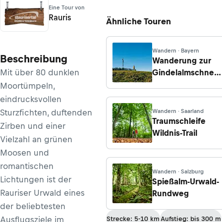
Eine Tour von
Rauris
Ähnliche Touren
Wandern · Bayern
Beschreibung
Wanderung zur
Mit über 80 dunklen
Gindelalmschneid
von Tegernsee
Moortümpeln,
über Neureuth
eindrucksvollen
Sturzfichten, duftenden
Wandern · Saarland
Traumschleife
Zirben und einer
Wildnis-Trail
Vielzahl an grünen
Moosen und
romantischen
Wandern · Salzburg
Lichtungen ist der
Spießalm-Urwald-
Rauriser Urwald eines
Rundweg
der beliebtesten
Ausflugsziele im
Strecke: 5-10 km
Aufstieg: bis 300 m