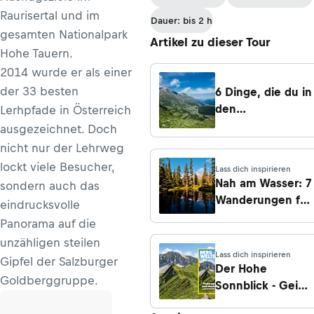
Raurisertal und im
Dauer: bis 2 h
gesamten Nationalpark
Artikel zu dieser Tour
Hohe Tauern.
2014 wurde er als einer
der 33 besten
6 Dinge, die du in
den
Lerhpfade in Österreich
Nationalparks der
ausgezeichnet. Doch
Alpen machen
nicht nur der Lehrweg
kannst
lockt viele Besucher,
Lass dich inspirieren
Nah am Wasser: 7
sondern auch das
Wanderungen für
eindrucksvolle
heiße Tage
Panorama auf die
unzähligen steilen
Lass dich inspirieren
Gipfel der Salzburger
Der Hohe
Goldberggruppe.
Sonnblick - Geier,
Gold und Gipfel