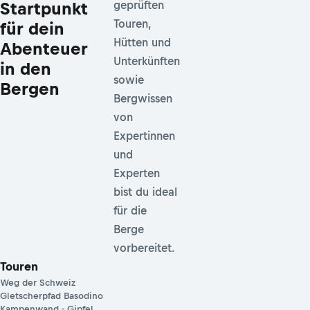
Startpunkt
geprüften
Touren,
für dein
Hütten und
Abenteuer
Unterkünften
in den
sowie
Bergen
Bergwissen
von
Expertinnen
und
Experten
bist du ideal
für die
Berge
vorbereitet.
Touren
Weg der Schweiz
Gletscherpfad Basodino
Kampenwand - Gipfel