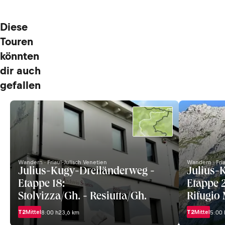
Diese
Touren
könnten
dir auch
gefallen
Wandern · Friaul-Julisch Venetien
Wandern · Fria
Julius-Kugy-Dreiländerweg -
Julius-
Etappe 18:
Etappe 2
Stolvizza/Gh. - Resiutta/Gh.
Rifugio
T2
Mittel
T2
Mittel
8:00 h
23,6 km
5:00 