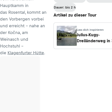
Stefan/Matschied
Hauptkamm in
Dauer: bis 2 h
das Rosental, kommt an
Artikel zu dieser Tour
den Vorbergen vorbei
und erreicht - nahe an
Lass dich inspirieren
der Kočna, am
Julius-Kugy-
Weinasch und
Dreiländerweg in
Hochstuhl -
Etappen
die
Klagenfurter Hütte
.