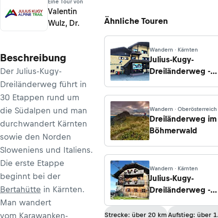
Eine Tour von
Valentin
Ähnliche Touren
Wulz, Dr.
Wandern · Kärnten
Beschreibung
Julius-Kugy-
Der Julius-Kugy-
Dreiländerweg -
Etappe 26: Die
Dreiländerweg führt in
Gailberghöhe/Gh.
30 Etappen rund um
E.T. Compton Hütt
die Südalpen und man
Wandern · Oberösterreich
Dreiländerweg im
durchwandert Kärnten
Böhmerwald
sowie den Norden
Sloweniens und Italiens.
Die erste Etappe
Wandern · Kärnten
beginnt bei der
Julius-Kugy-
Bertahütte
in Kärnten.
Dreiländerweg -
Etappe 28:
Man wandert
Kohlröslhütte - St.
vom Karawanken-
Strecke: über 20 km
Aufstieg: über 