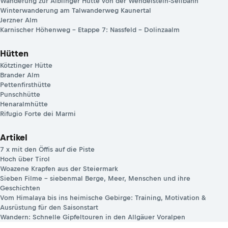
Wanderung zur Aiblinger Hütte von der Wendelstein-Seilbahn
Winterwanderung am Talwanderweg Kaunertal
Jerzner Alm
Karnischer Höhenweg – Etappe 7: Nassfeld – Dolinzaalm
Hütten
Kötztinger Hütte
Brander Alm
Pettenfirsthütte
Punschhütte
Henaralmhütte
Rifugio Forte dei Marmi
Artikel
7 x mit den Öffis auf die Piste
Hoch über Tirol
Woazene Krapfen aus der Steiermark
Sieben Filme – siebenmal Berge, Meer, Menschen und ihre
Geschichten
Vom Himalaya bis ins heimische Gebirge: Training, Motivation &
Ausrüstung für den Saisonstart
Wandern: Schnelle Gipfeltouren in den Allgäuer Voralpen