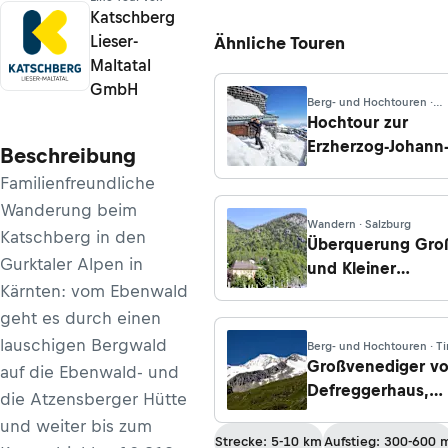
Katschberg
Lieser-
Ähnliche Touren
Maltatal
GmbH
Berg- und Hochtouren ·
Salzburg
Hochtour zur
Erzherzog-Johann
Beschreibung
Hütte vom
Familienfreundliche
Lucknerhaus
Wanderung beim
Wandern · Salzburg
Katschberg in den
Überquerung Gro
Gurktaler Alpen in
und Kleiner
Kärnten: vom Ebenwald
Sonnstein
geht es durch einen
lauschigen Bergwald
Berg- und Hochtouren · Ti
Großvenediger v
auf die Ebenwald- und
Defreggerhaus,
die Atzensberger Hütte
Hinterbichl/Virgen
und weiter bis zum
Strecke: 5-10 km
Aufstieg: 300-600 