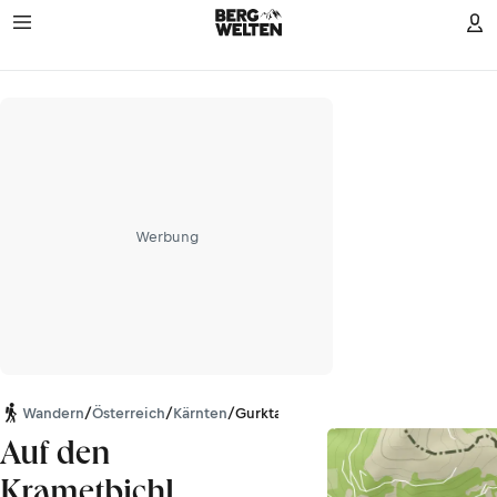
Werbung
Wandern
/
Österreich
/
Kärnten
/
Gurktaler Alpen
Auf den
Krametbichl