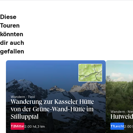
Diese
Touren
könnten
dir auch
gefallen
Wandern · Tirol
Wanderung zur Kasseler Hütte
von der Grüne-Wand-Hütte im
Wandern · Nie
Stillupptal
Hutwei
T2
Mittel
T1
Leicht
2:00 h
4,3 km
2:00 