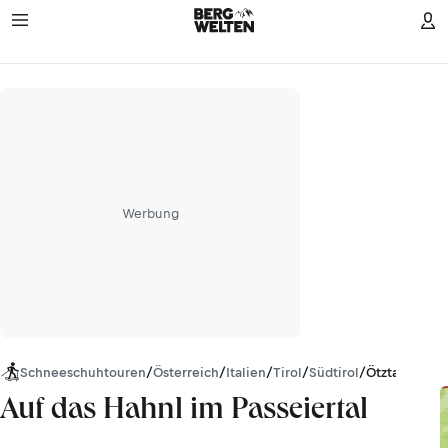
Werbung
Schneeschuhtouren
/
Österreich
/
Italien
/
Tirol
/
Südtirol
/
Ötztaler Alp
Auf das Hahnl im Passeiertal