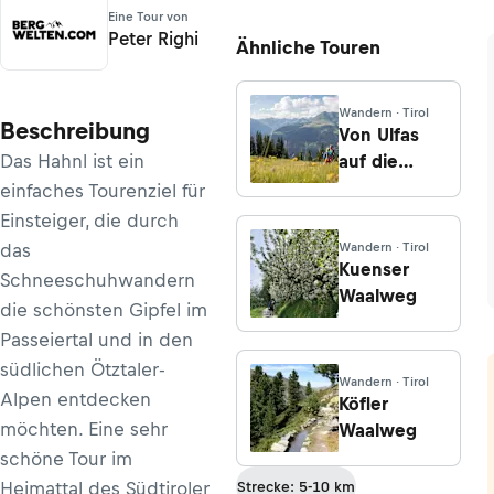
Eine Tour von
Peter Righi
Ähnliche Touren
Wandern · Tirol
Beschreibung
Von Ulfas
Das Hahnl ist ein
auf die
Matatzspitze
einfaches Tourenziel für
Einsteiger, die durch
das
Wandern · Tirol
Kuenser
Schneeschuhwandern
Waalweg
die schönsten Gipfel im
Passeiertal und in den
südlichen Ötztaler-
Wandern · Tirol
Alpen entdecken
Köfler
möchten. Eine sehr
Waalweg
schöne Tour im
Heimattal des Südtiroler
Strecke: 5-10 km