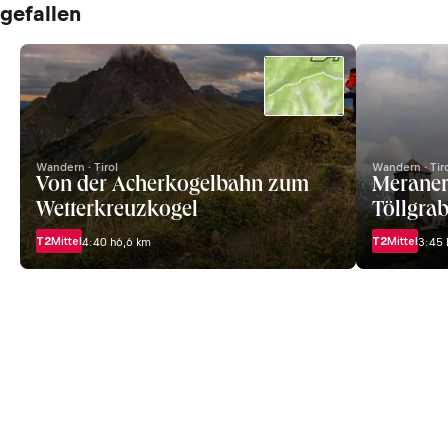
gefallen
Wandern · Tirol
Wandern · Tir
Von der Acherkogelbahn zum
Meraner
Wetterkreuzkogel
Töllgra
T2
Mittel
T2
Mittel
4:40 h
6,6 km
3:45 