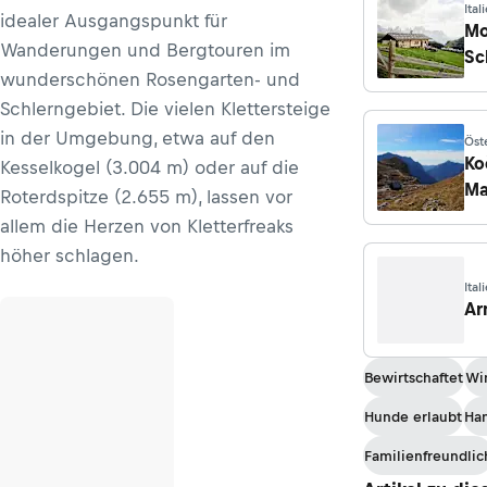
Ital
idealer Ausgangspunkt für
Mo
Wanderungen und Bergtouren im
Sc
wunderschönen Rosengarten- und
Schlerngebiet. Die vielen Klettersteige
in der Umgebung, etwa auf den
Öst
Man
Ko
Kesselkogel (3.004 m) oder auf die
Ma
Roterdspitze (2.655 m), lassen vor
se
allem die Herzen von Kletterfreaks
höher schlagen.
Ital
Ar
Bewirtschaftet
Wi
Hunde erlaubt
Ha
Familienfreundlic