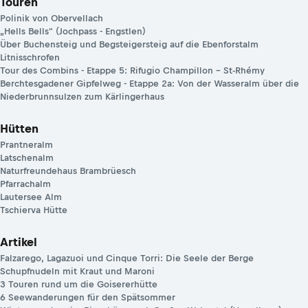
Touren
Polinik von Obervellach
„Hells Bells" (Jochpass - Engstlen)
Über Buchensteig und Begsteigersteig auf die Ebenforstalm
Litnisschrofen
Tour des Combins - Etappe 5: Rifugio Champillon – St-Rhémy
Berchtesgadener Gipfelweg - Etappe 2a: Von der Wasseralm über die
Niederbrunnsulzen zum Kärlingerhaus
Hütten
Prantneralm
Latschenalm
Naturfreundehaus Brambrüesch
Pfarrachalm
Lautersee Alm
Tschierva Hütte
Artikel
Falzarego, Lagazuoi und Cinque Torri: Die Seele der Berge
Schupfnudeln mit Kraut und Maroni
3 Touren rund um die Goisererhütte
6 Seewanderungen für den Spätsommer