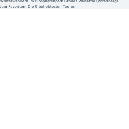
Winterwandern im Biosphärenpark Großes Walsertal (Vorarlberg)
Juni-Favoriten: Die 5 beliebtesten Touren