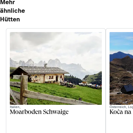
Mehr
ähnliche
Hütten
Italien,
Österreich, L
Moarboden Schwaige
Koča na