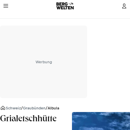
Werbung
Schweiz
/
Graubünden
/
Albula Alpen
Grialetschhütte