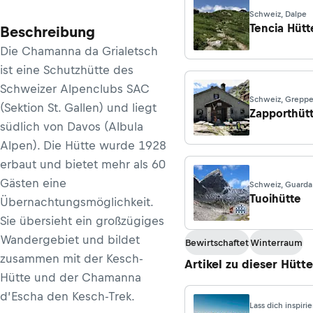
Schweiz, Dalpe
Tencia Hütt
Beschreibung
Die Chamanna da Grialetsch
ist eine Schutzhütte des
Schweizer Alpenclubs SAC
Schweiz, Grepp
(Sektion St. Gallen) und liegt
Zapporthüt
südlich von Davos (Albula
Alpen). Die Hütte wurde 1928
erbaut und bietet mehr als 60
Gästen eine
Schweiz, Guarda
Tuoihütte
Übernachtungsmöglichkeit.
Sie übersieht ein großzügiges
Wandergebiet und bildet
Bewirtschaftet
Winterraum
zusammen mit der Kesch-
Artikel zu dieser Hütte
Hütte und der Chamanna
d’Escha den Kesch-Trek.
Lass dich inspiri