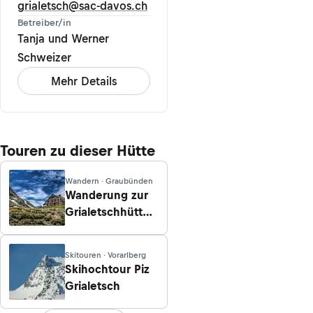
grialetsch@sac-davos.ch
Betreiber/in
Tanja und Werner
Schweizer
Mehr Details
Touren zu dieser Hütte
Wandern · Graubünden
Wanderung zur
Grialetschhütte
von Davos
Skitouren · Vorarlberg
Skihochtour Piz
Grialetsch