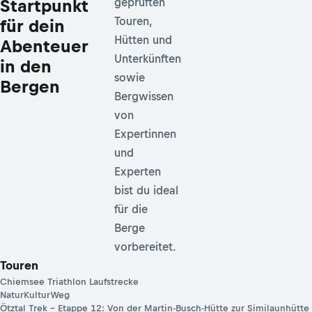
Startpunkt
geprüften
Touren,
für dein
Hütten und
Abenteuer
Unterkünften
in den
sowie
Bergen
Bergwissen
von
Expertinnen
und
Experten
bist du ideal
für die
Berge
vorbereitet.
Touren
Chiemsee Triathlon Laufstrecke
NaturKulturWeg
Ötztal Trek – Etappe 12: Von der Martin-Busch-Hütte zur Similaunhütte