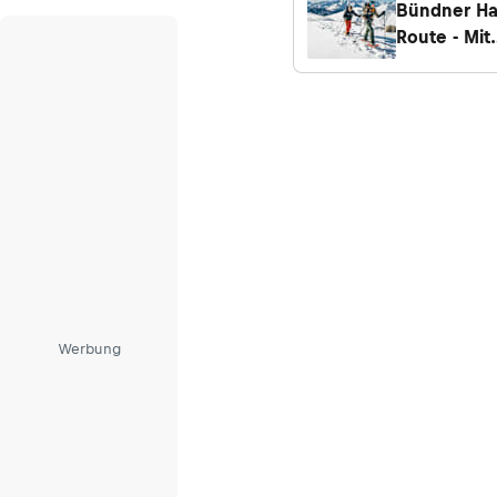
Bündner Ha
Route - Mit
Skiern oder
Schneesch
durch
Graubünde
Werbung