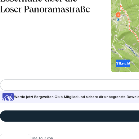
Loser Panoramastraße
S1
Leicht
Werde jetzt Bergwelten Club-Mitglied und sichere dir unbegrenzte Downl
Eine Tour von