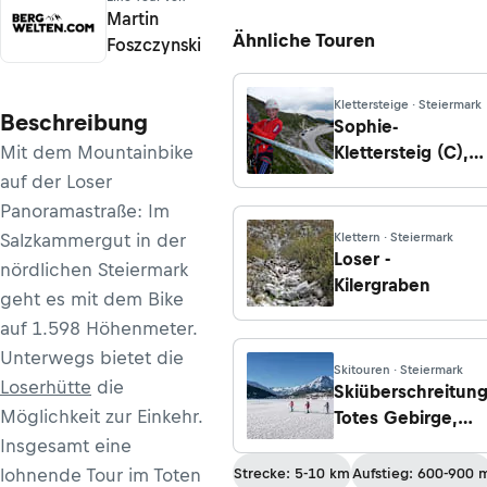
Martin
Ähnliche Touren
Foszczynski
Klettersteige · Steiermark
Beschreibung
Sophie-
Mit dem Mountainbike
Klettersteig (C),
Loser
auf der Loser
Panoramastraße: Im
Salzkammergut in der
Klettern · Steiermark
Loser -
nördlichen Steiermark
Kilergraben
geht es mit dem Bike
auf 1.598 Höhenmeter.
Unterwegs bietet die
Skitouren · Steiermark
Loserhütte
die
Skiüberschreitun
Möglichkeit zur Einkehr.
Totes Gebirge,
Etappe 1: Von
Insgesamt eine
Altaussee zur
lohnende Tour im Toten
Strecke: 5-10 km
Aufstieg: 600-900 