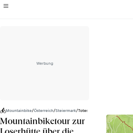
Werbung
Mountainbike
/
Österreich
/
Steiermark
/
Totes Gebirge
Mountainbiketour zur
Loserhütte über die