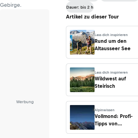
Wildenseehütte
Gebirge.
Dauer: bis 2 h
Artikel zu dieser Tour
Lass dich inspirieren
Rund um den
Altausseer See
Lass dich inspirieren
Wildwest auf
Steirisch
Werbung
Alpinwissen
Vollmond: Profi-
Tipps von
Bergwelten-