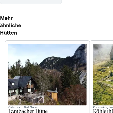
Mehr
ähnliche
Hütten
Österreich, Bad Goisern
Österreich, La
Lambacher Hütte
Köhlerhü