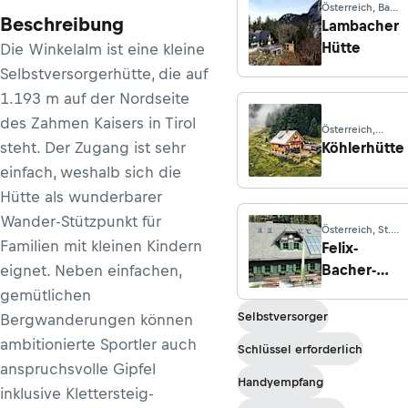
Österreich, Bad
Beschreibung
Goisern
Lambacher
Hütte
Die Winkelalm ist eine kleine
Selbstversorgerhütte, die auf
1.193 m auf der Nordseite
des Zahmen Kaisers in Tirol
Österreich,
Lavantegg
steht. Der Zugang ist sehr
Köhlerhütte
einfach, weshalb sich die
Hütte als wunderbarer
Wander-Stützpunkt für
Österreich, St.
Familien mit kleinen Kindern
Kathrein am
Felix-
Offenegg
Bacher-
eignet. Neben einfachen,
Hütte
gemütlichen
Selbstversorger
Bergwanderungen können
ambitionierte Sportler auch
Schlüssel erforderlich
anspruchsvolle Gipfel
Handyempfang
inklusive Klettersteig-