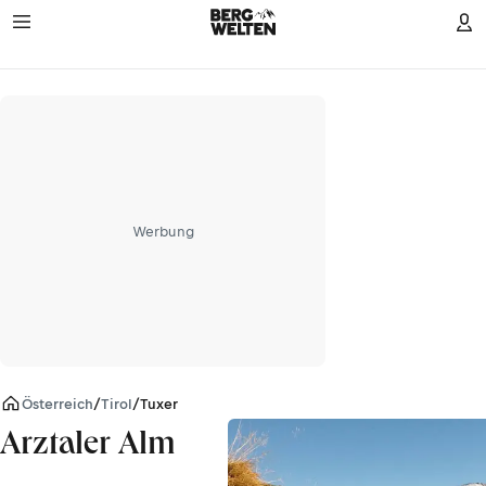
Werbung
Österreich
/
Tirol
/
Tuxer Alpen
Arztaler Alm