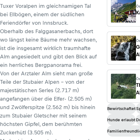
Tuxer Voralpen im gleichnamigen Tal
Ös
Ne
K
bei Ellbögen, einem der südlichen
St
Feriendörfer von Innsbruck.
Oberhalb des Falggasanerbachs, dort
wo längst keine Bäume mehr wachsen,
Ös
Ne
G
ist die insgesamt wirklich traumhafte
St
A
Alm angesiedelt und gibt den Blick auf
ein herrliches Bergpanorama frei.
Von der Arztaler Alm sieht man große
Ös
Teile der Stubaier Alpen – von der
Th
T
majestätischen Serles (2.717 m)
A
angefangen über die Elfer- (2.505 m)
und Zwölferspitze (2.562 m) bis hinein
Bewirtschaftet
S
zum Stubaier Gletscher mit seinem
Hunde erlaubt
D
höchsten Gipfel, dem berühmten
Familienfreundli
Zuckerhütl (3.505 m).