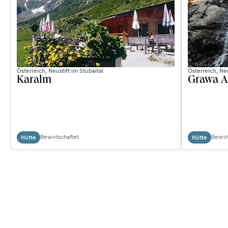
Österreich, Neustift im Stubaital
Österreich, Neu
Karalm
Grawa 
Bewirtschaftet
Bewirt
Hütte
Hütte