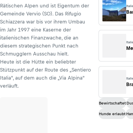
Rätischen Alpen und ist Eigentum der
Ital
Ba
Gemeinde Vervio (SO). Das Rifugio
Schiazzera war bis vor ihrem Umbau
im Jahr 1997 eine Kaserne der
italienischen Finanzwache, die an
Ital
diesem strategischen Punkt nach
Me
Schmugglern Ausschau hielt.
Heute ist die Hütte ein beliebter
Stützpunkt auf der Route des „Sentiero
Italia", auf dem auch die „Via Alpina"
Ital
Mez
Br
verläuft.
Bewirtschaftet
Du
Hunde erlaubt
Ha