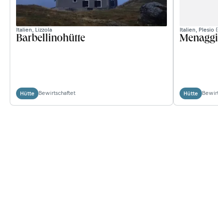
Italien, Lizzola
Italien, Plesio
Barbellinohütte
Menaggi
Bewirtschaftet
Bewirt
Hütte
Hütte