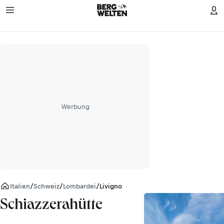
Werbung
Italien
/
Schweiz
/
Lombardei
/
Livigno Alpen
Schiazzerahütte