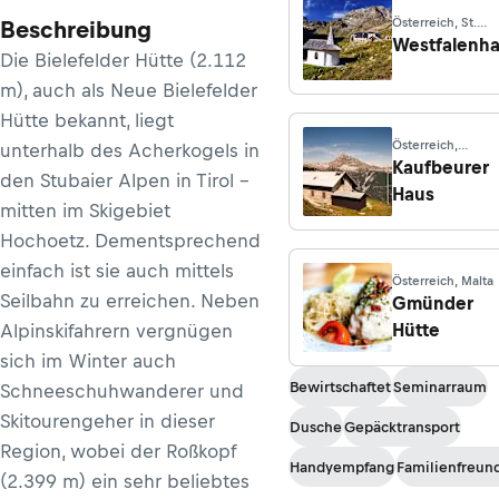
Österreich, St.
Beschreibung
Sigmund im Sellra
Westfalenh
Die Bielefelder Hütte (2.112
m), auch als Neue Bielefelder
Hütte bekannt, liegt
Österreich,
unterhalb des Acherkogels in
Warmisried
Kaufbeurer
den Stubaier Alpen in Tirol –
Haus
mitten im Skigebiet
Hochoetz. Dementsprechend
einfach ist sie auch mittels
Österreich, Malta
Seilbahn zu erreichen. Neben
Gmünder
Hütte
Alpinskifahrern vergnügen
sich im Winter auch
Bewirtschaftet
Seminarraum
Schneeschuhwanderer und
Skitourengeher in dieser
Dusche
Gepäcktransport
Region, wobei der Roßkopf
Handyempfang
Familienfreund
(2.399 m) ein sehr beliebtes