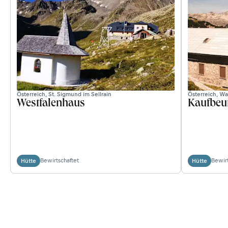
Österreich, St. Sigmund im Sellrain
Österreich, Wa
Westfalenhaus
Kaufbeu
Bewirtschaftet
Bewirt
Hütte
Hütte