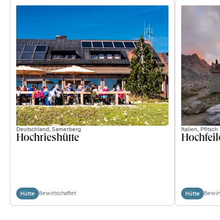
Deutschland, Samerberg
Italien, Pfitsch
Hochrieshütte
Hochfeil
Bewirtschaftet
Bewirt
Hütte
Hütte