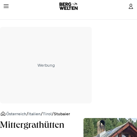
Werbung
Österreich
/
Italien
/
Tirol
/
Stubaier Alpen
Mittergrathütten