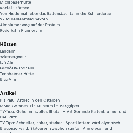
Michlbauerhütte
Robièi - Zöttsee
Von Niedernsill über das Rattensbachtal in die Schneiderau
Skitourenlehrpfad Sexten
Almblumenweg auf der Postalm
Rodelbahn Planneralm
Hütten
Langalm
Wiesberghaus
Lyfi Alm
Gschösswandhaus
Tannheimer Hütte
Blaa-Alm
Artikel
Piz Palü: Ästhet in den Ostalpen
MMM Corones: Ein Museum im Berggipfel
TV-Tipp: Geheimnisvolles Bhutan – Mit Gerlinde Kaltenbrunner und
Heli Putz
TV-Tipp: Schneller, höher, stärker - Sportklettern wird olympisch
Bregenzerwald: Skitouren zwischen sanften Almwiesen und