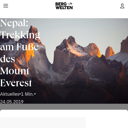
Nepal:
Trekking
am Fuße
des
Mount
Everest
Aktuelles
•
1 Min.
•
24.05.2019