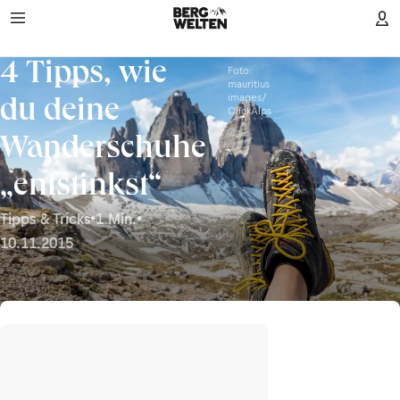
4 Tipps, wie
Foto:
mauritius
images/
du deine
ClickAlps
Wanderschuhe
„entstinkst“
Tipps & Tricks
•
1 Min.
•
10.11.2015