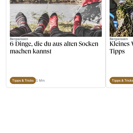
Bergwissen
Bergwissen
6 Dinge, die du aus alten Socken
Kleines
machen kannst
Tipps
1 Min.
Tipps & Tricks
Tipps & Trick