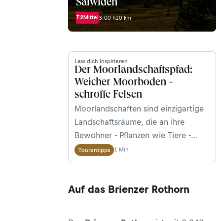
Salwiden
T2
Mittel
3:00 h
10 km
Lass dich inspirieren
Der Moorlandschaftspfad:
Weicher Moorboden -
schroffe Felsen
Moorlandschaften sind einzigartige
Landschaftsräume, die an ihre
Bewohner - Pflanzen wie Tiere -
besondere Ansprüche stellen. Für
1 Min.
Tourentipps
uns Menschen gibt es gerade hier
besonders viel zu entdecken, wie
Auf das Brienzer Rothorn
etwa den Sonnentau, eine
fleischfressende Pflanze. Ganz
nebenbei speichern Moore extrem