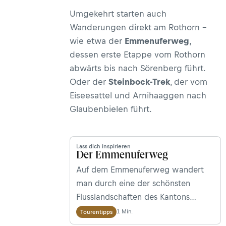
Umgekehrt starten auch
Wanderungen direkt am Rothorn –
wie etwa der
Emmenuferweg
,
dessen erste Etappe vom Rothorn
abwärts bis nach Sörenberg führt.
Oder der
Steinbock-Trek
, der vom
Eiseesattel und Arnihaaggen nach
Glaubenbielen führt.
Lass dich inspirieren
Der Emmenuferweg
Auf dem Emmenuferweg wandert
man durch eine der schönsten
Flusslandschaften des Kantons
Luzern. Von der Quelle im Herzen
1 Min.
Tourentipps
der UNESCO Biosphäre Entlebuch