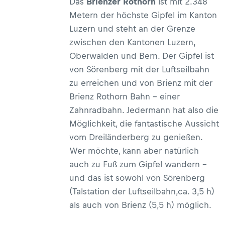
Das
Brienzer Rothorn
ist mit 2.348
viel CO2, was für das Klima gut
Metern der höchste Gipfel im Kanton
ist.&nbsp; Auf dieser fünftägigen
Luzern und steht an der Grenze
Wanderung in der UNESCO
zwischen den Kantonen Luzern,
Biosphäre Entlebuch wandert man
Oberwalden und Bern. Der Gipfel ist
in einer abwechslungsreichen Runde
von Sörenberg mit der Luftseilbahn
ab Sörenberg und kommt an
zu erreichen und von Brienz mit der
unzähligen großen und kleinen
Brienz Rothorn Bahn – einer
Mooren vorbei –&nbsp;jedes für sich
Zahnradbahn. Jedermann hat also die
ist ein wahrer Naturschatz.&nbsp;
Möglichkeit, die fantastische Aussicht
Die Etappen im Detail
vom Dreiländerberg zu genießen.
Wer möchte, kann aber natürlich
auch zu Fuß zum Gipfel wandern –
und das ist sowohl von Sörenberg
(Talstation der Luftseilbahn,ca. 3,5 h)
als auch von Brienz (5,5 h) möglich.