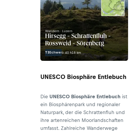
Wandern · Luzern
Hirsegg - Schrattenfluh -
Rossweid - Sörenberg
T3
Schwer
6:40 h
18 km
UNESCO Biosphäre Entlebuch
Die
UNESCO Biosphäre Entlebuch
ist
ein Biosphärenpark und regionaler
Naturpark, der die Schrattenfluh und
ihre artenreichen Moorlandschaften
umfasst. Zahlreiche Wanderwege