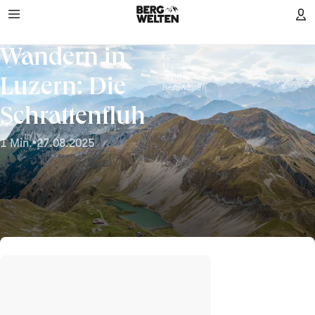
Wandern in
Foto:
Madlaina
Walther,
Luzern: Die
Bergwelten
Schrattenfluh
1 Min.
•
27.08.2025