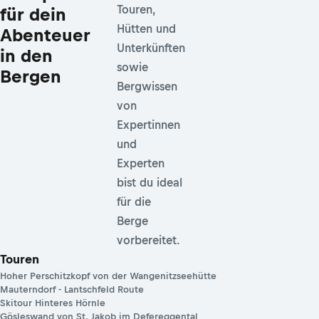
Touren,
für dein
Hütten und
Abenteuer
Unterkünften
in den
sowie
Bergen
Bergwissen
von
Expertinnen
und
Experten
bist du ideal
für die
Berge
vorbereitet.
Touren
Hoher Perschitzkopf von der Wangenitzseehütte
Mauterndorf - Lantschfeld Route
Skitour Hinteres Hörnle
Gösleswand von St. Jakob im Defereggental