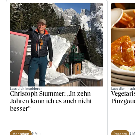
Lass dich inspirieren
Lass dich inspi
Christoph Stummer: „In zehn
Vegetari
Jahren kann ich es auch nicht
Pinzgaue
besser“
9 Min.
1 M
Menschen
Rezepte