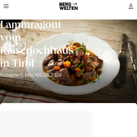
Lammragout
Foto:
Gunda
Dittrich
vom
Kaiserjochhaus
in Tirol
Rezepte
•
1 Min.
•
05.05.2026