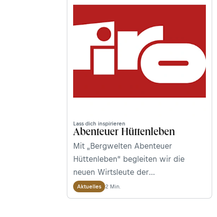
Lass dich inspirieren
Abenteuer Hüttenleben
Mit „Bergwelten Abenteuer
Hüttenleben“ begleiten wir die
neuen Wirtsleute der
Steinseehütte in Landeck in Tirol
2 Min.
Aktuelles
durch ihre erste Saison. Hier halten
wir euch über alle Neuigkeiten auf