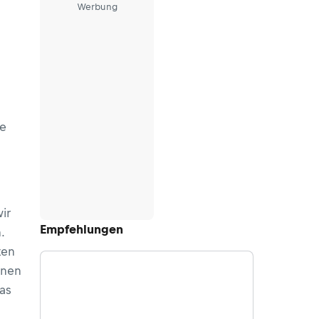
Werbung
me
ir
Empfehlungen
.
ten
nnen
as