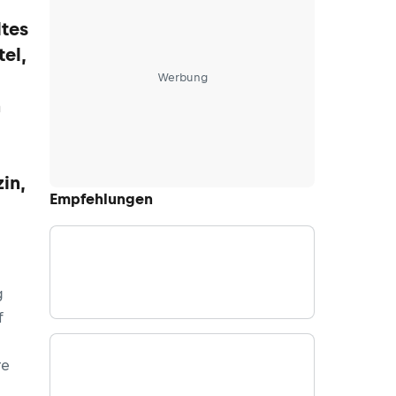
ltes
el,
Werbung
h
in,
Empfehlungen
g
g
f
re