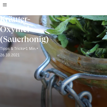
Kräuter-
Foto: Valerie Jarolim
Oxymel
(Sauerhonig)
Tipps & Tricks
•
1 Min.
•
26.10.2021