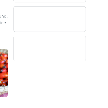
n
ung:
eine