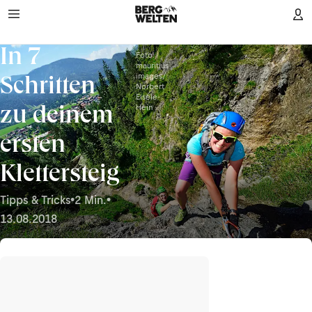
In 7
Foto:
mauritius
images/
Schritten
Norbert
Eisele-
Hein
zu deinem
ersten
Klettersteig
Tipps & Tricks
•
2 Min.
•
13.08.2018