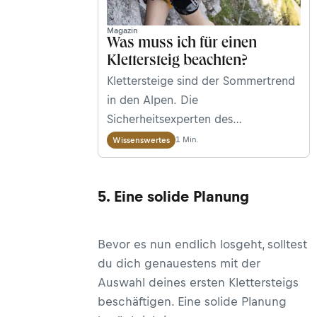
Magazin
Was muss ich für einen
Klettersteig beachten?
Klettersteige sind der Sommertrend
in den Alpen. Die
Sicherheitsexperten des
Alpenvereins Peter Plattner und
1 Min.
Wissenswertes
Walter Würtl erklären, wie man
sicher nach oben kommt.
5. Eine solide Planung
Bevor es nun endlich losgeht, solltest
du dich genauestens mit der
Auswahl deines ersten Klettersteigs
beschäftigen. Eine solide Planung