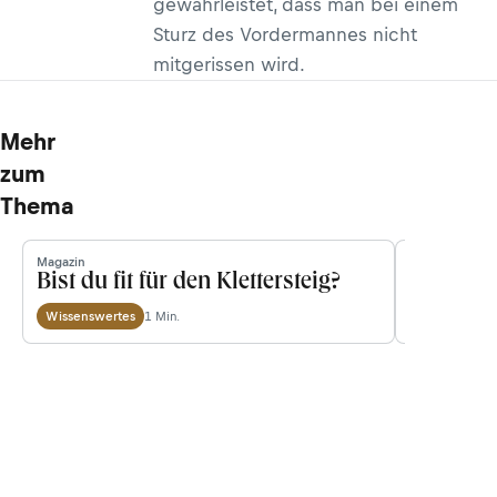
gewährleistet, dass man bei einem
Sturz des Vordermannes nicht
mitgerissen wird.
Mehr
zum
Thema
Magazin
Bergwissen
Bist du fit für den Klettersteig?
5 Dinge 
1 Min.
Wissenswertes
Ausrüstung &