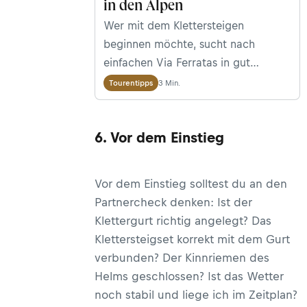
in den Alpen
Wer mit dem Klettersteigen
beginnen möchte, sucht nach
einfachen Via Ferratas in gut
gesichertem Gelände. Besonders
3 Min.
Tourentipps
geeignet sind Steige der Kategorien
B und C. Hier findest du 10 leichte
6. Vor dem Einstieg
Klettersteige in den Alpen, die ideal
für Einsteigerinnen und Einsteiger
geeignet sind.
Vor dem Einstieg solltest du an den
Partnercheck denken: Ist der
Klettergurt richtig angelegt? Das
Klettersteigset korrekt mit dem Gurt
verbunden? Der Kinnriemen des
Helms geschlossen? Ist das Wetter
noch stabil und liege ich im Zeitplan?