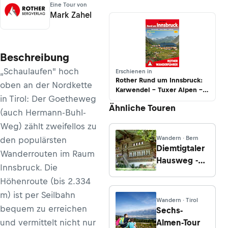
Eine Tour von
Mark Zahel
Beschreibung
„Schaulaufen" hoch
Erschienen in
Rother Rund um Innsbruck:
oben an der Nordkette
Karwendel – Tuxer Alpen –
in Tirol: Der Goetheweg
Sellrain
Ähnliche Touren
(auch Hermann-Buhl-
Weg) zählt zweifellos zu
Wandern · Bern
den populärsten
Diemtigtaler
Wanderrouten im Raum
Hausweg -
Innsbruck. Die
Mittleres Tal
Höhenroute (bis 2.334
m) ist per Seilbahn
Wandern · Tirol
bequem zu erreichen
Sechs-
und vermittelt nicht nur
Almen-Tour