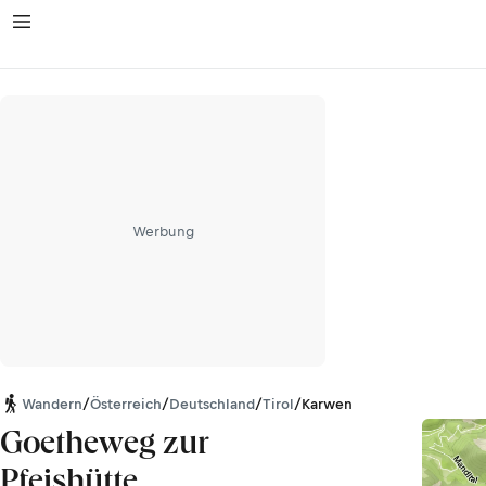
Werbung
Wandern
/
Österreich
/
Deutschland
/
Tirol
/
Karwendel
Goetheweg zur
Pfeishütte