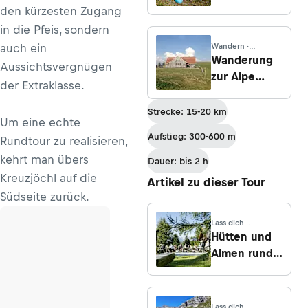
den kürzesten Zugang
in die Pfeis, sondern
auch ein
Wandern ·
Vorarlberg
Wanderung
Aussichtsvergnügen
zur Alpe
der Extraklasse.
Weissenfluh
vom Bödele
Strecke: 15-20 km
Um eine echte
Aufstieg: 300-600 m
Rundtour zu realisieren,
kehrt man übers
Dauer: bis 2 h
Kreuzjöchl auf die
Artikel zu dieser Tour
Südseite zurück.
Lass dich
inspirieren
Hütten und
Almen rund
um
Innsbruck
Lass dich