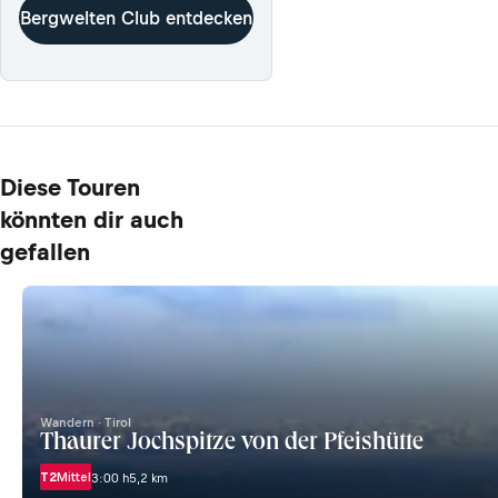
Bergwelten Club entdecken
Diese Touren
könnten dir auch
gefallen
Wandern · Tirol
Thaurer Jochspitze von der Pfeishütte
T2
Mittel
3:00 h
5,2 km