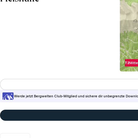
T2
Mitte
Werde jetzt Bergwelten Club-Mitglied und sichere dir unbegrenzte Downl