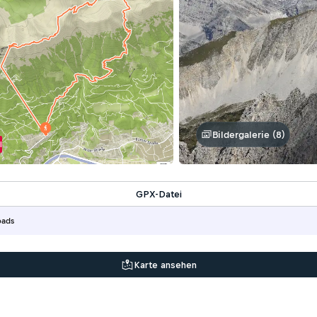
Bildergalerie (8)
l
GPX-Datei
oads
Karte ansehen