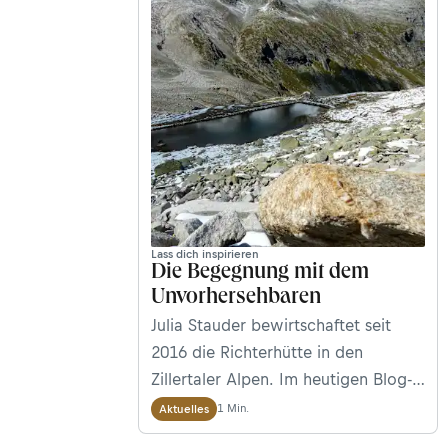
Lass dich inspirieren
Die Begegnung mit dem
Unvorhersehbaren
Julia Stauder bewirtschaftet seit
2016 die Richterhütte in den
Zillertaler Alpen. Im heutigen Blog-
Beitrag erzählt die zweifache Mutter
1 Min.
Aktuelles
von ihrem Start in ein neues Leben: