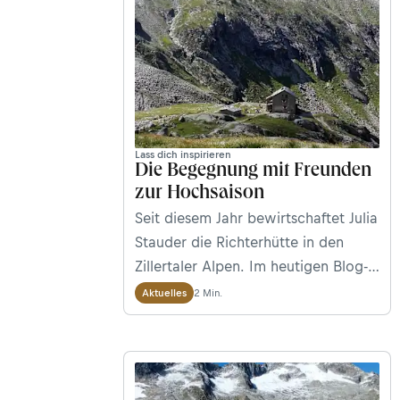
Lass dich inspirieren
Die Begegnung mit Freunden
zur Hochsaison
Seit diesem Jahr bewirtschaftet Julia
Stauder die Richterhütte in den
Zillertaler Alpen. Im heutigen Blog-
Beitrag erzählt die zweifache
2 Min.
Aktuelles
Mutter, warum gute Freunde
wichtig sind – insbesondere bei
einem 18-Stunden-Arbeitsalltag zur
Hochsaison.