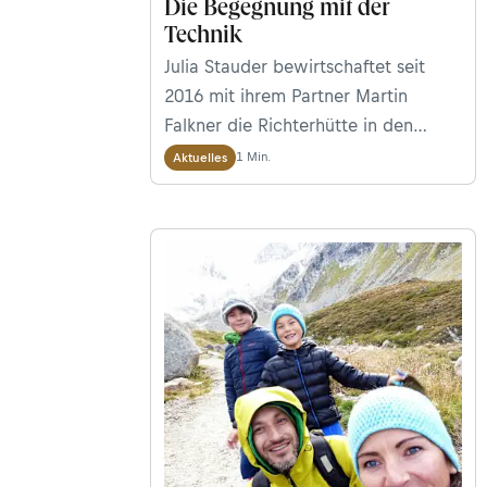
Die Begegnung mit der
Technik
Julia Stauder bewirtschaftet seit
2016 mit ihrem Partner Martin
Falkner die Richterhütte in den
Zillertaler Alpen. In ihrem zweiten
1 Min.
Aktuelles
Blog-Beitrag erzählt die zweifache
Mutter von ihrem Start in ein neues
Leben. Ein Leben auf&nbsp;2.374
Metern.