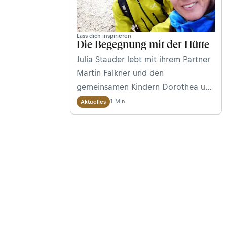
Lass dich inspirieren
Die Begegnung mit der Hütte
Julia Stauder lebt mit ihrem Partner
Martin Falkner und den
gemeinsamen Kindern Dorothea und
Rian in Schwaz in Tirol.&nbsp;Die
1 Min.
Aktuelles
Familie be­wirtschaftet im Sommer
das erste Mal die&nbsp;Richterhütte
in den Zillertaler Alpen und erzählt
uns von ihrem neuen Leben auf
2.374 m.&nbsp; &nbsp;