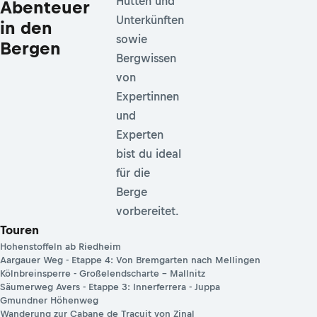
Hütten und
Abenteuer
Unterkünften
in den
sowie
Bergen
Bergwissen
von
Expertinnen
und
Experten
bist du ideal
für die
Berge
vorbereitet.
Touren
Hohenstoffeln ab Riedheim
Aargauer Weg - Etappe 4: Von Bremgarten nach Mellingen
Kölnbreinsperre - Großelendscharte – Mallnitz
Säumerweg Avers - Etappe 3: Innerferrera - Juppa
Gmundner Höhenweg
Wanderung zur Cabane de Tracuit von Zinal