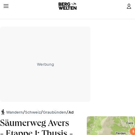
Werbung
Wandern
/
Schweiz
/
Graubünden
/
Adula Alpen
Säumerweg Avers
- Etappe 1: Thusis -