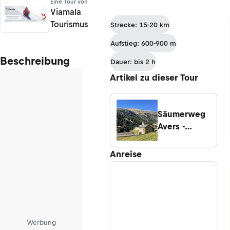
Eine Tour von
Viamala
Tourismus
Strecke: 15-20 km
Aufstieg: 600-900 m
Beschreibung
Dauer: bis 2 h
Artikel zu dieser Tour
Säumerweg
Avers -
eindrucksvoll
durch ein
Anreise
einsames
Hochtal
Werbung