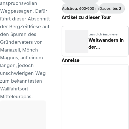
anspruchsvollen
- Hochschwab -
Aufstieg: 600-900 m
Dauer: bis 2 h
Wegpassagen. Dafür
Voisthaler-Hütte
Artikel zu dieser Tour
– Seewiesen
führt dieser Abschnitt
der BergZeitRiese auf
den Spuren des
Lass dich inspirieren
Weitwandern in
Gründervaters von
der
Mariazell, Mönch
Hochsteiermark:
Magnus, auf einem
Anreise
In 15 Etappen
langen, jedoch
auf der
unschwierigen Weg
BergZeitReise
zum bekanntesten
Wallfahrtsort
Mitteleuropas.