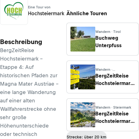
Eine Tour von
Ähnliche Touren
Hochsteiermark
Wandern · Tirol
Buchweg
Beschreibung
Unterpfuss
BergZeitReise
Hochsteiermark -
Etappe 4: Auf
Wandern ·
Niederösterreich
historischen Pfaden zur
BergZeitReise
Hochsteiermark
Magna Mater Austriae -
- Etappe 8:
eine lange Wanderung
Lurgbauerhütte
auf einer alten
- Rax/Heukuppe
Wandern · Steiermark
Wallfahrerstrecke ohne
– Waxriegelhaus
BergZeitReise
sehr große
Hochsteiermark
Höhenunterschiede
- Etappe 3:
oder technisch
Sonnschienalm
Strecke: über 20 km