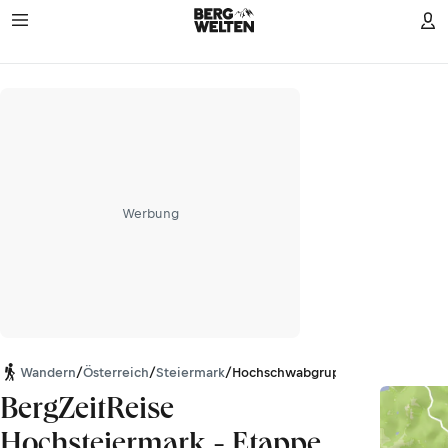
Werbung
Wandern
/
Österreich
/
Steiermark
/
Hochschwabgruppe
BergZeitReise
Hochsteiermark - Etappe