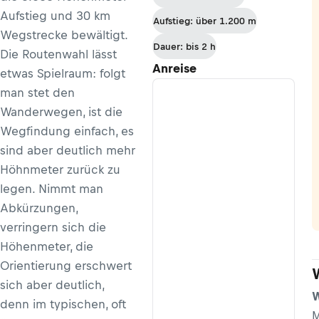
Boval
Aufstieg und 30 km
Aufstieg: über 1.200 m
Wegstrecke bewältigt.
Dauer: bis 2 h
Die Routenwahl lässt
Anreise
etwas Spielraum: folgt
man stet den
Wanderwegen, ist die
Wegfindung einfach, es
sind aber deutlich mehr
Höhnmeter zurück zu
legen. Nimmt man
Abkürzungen,
verringern sich die
Höhenmeter, die
Orientierung erschwert
sich aber deutlich,
W
denn im typischen, oft
M