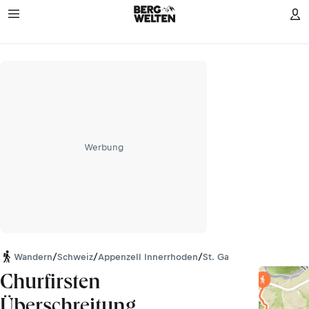
Werbung
Wandern
/
Schweiz
/
Appenzell Innerrhoden
/
St. Gallen
/
Appenzeller 
Churfirsten
Überschreitung