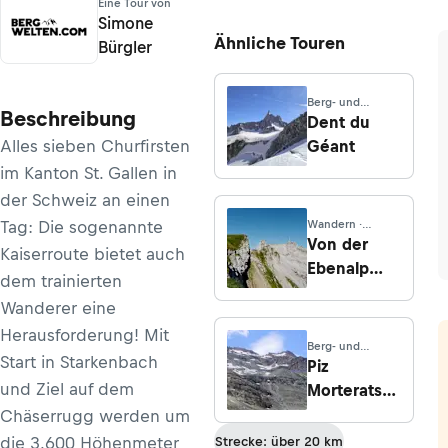
Eine Tour von
Simone
Ähnliche Touren
Bürgler
Berg- und
Beschreibung
Hochtouren ·
Dent du
Aostatal
Alles sieben Churfirsten
Géant
im Kanton St. Gallen in
der Schweiz an einen
Tag: Die sogenannte
Wandern ·
Appenzell
Von der
Kaiserroute bietet auch
Innerrhoden
Ebenalp
dem trainierten
über den
Wanderer eine
Schäfler
Herausforderung! Mit
zum Säntis
Berg- und
Start in Starkenbach
mit Abstieg
Hochtouren ·
Piz
Lombardei
über den
und Ziel auf dem
Morteratsch
Lisengrat.
von der
Chäserrugg werden um
Chamanna
die 3.600 Höhenmeter
Strecke: über 20 km