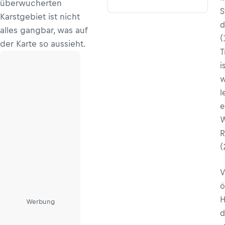
überwucherten
S
Karstgebiet ist nicht
d
alles gangbar, was auf
(
der Karte so aussieht.
T
i
w
l
e
W
R
(
V
ö
H
Werbung
d