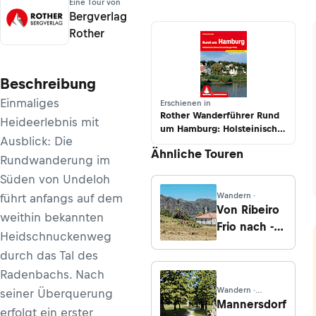
Eine Tour von
Bergverlag
Rother
Beschreibung
Einmaliges
Erschienen in
Rother Wanderführer Rund
Heideerlebnis mit
um Hamburg: Holsteinische
Ausblick: Die
Schweiz bis Lüneburger
Ähnliche Touren
Heide
Rundwanderung im
Süden von Undeloh
Wandern ·
führt anfangs auf dem
Von Ribeiro
weithin bekannten
Frio nach ­
Heidschnuckenweg
Feiteiras de ­
durch das Tal des
Baixo
Radenbachs. Nach
Wandern ·
seiner Überquerung
Niederösterreich
Mannersdorf
erfolgt ein erster