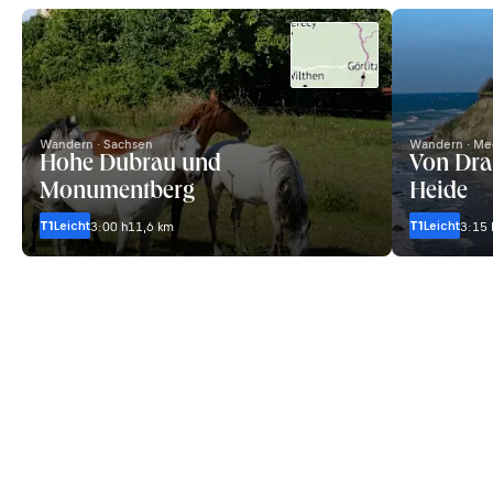
Wandern · Sachsen
Wandern · Me
Hohe Dubrau und
Von Dra
Monumentberg
Heide
T1
Leicht
T1
Leicht
3:00 h
11,6 km
3:15 