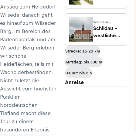
Anstieg zum Heidedorf
Wilsede, danach geht
es hinauf zum Wilseder
Wandern ·
Sachsen
Schildau –
Berg. Im Bereich des
westliche
Radenbachtals und am
Dahlener
Wilseder Berg erleben
Heide
Strecke: 15-20 km
wir schöne
Aufstieg: bis 300 m
Heideflächen, teils mit
Wacholderbeständen.
Dauer: bis 2 h
Nicht zuletzt die
Anreise
Aussicht vom höchsten
Punkt im
Norddeutschen
Tiefland macht diese
Tour zu einem
besonderen Erlebnis.