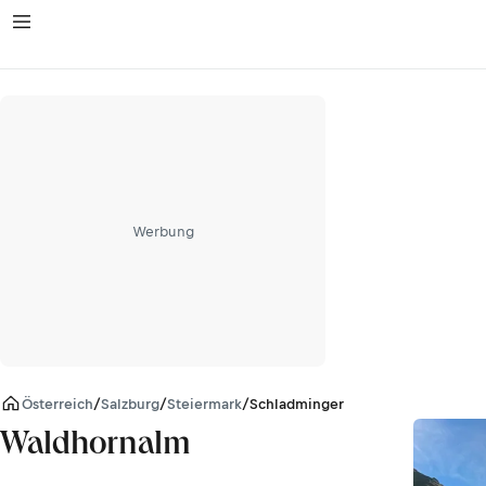
Werbung
Österreich
/
Salzburg
/
Steiermark
/
Schladminger Tauern
Waldhornalm