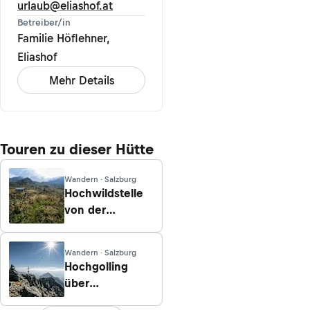
urlaub@eliashof.at
Betreiber/in
Familie Höflehner,
Eliashof
Mehr Details
Touren zu dieser Hütte
Wandern · Salzburg
Hochwildstelle
von der
Preintalerhütte
Wandern · Salzburg
Hochgolling
über
Gollinghütte