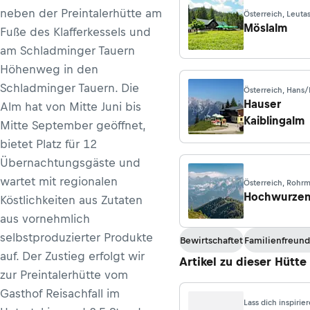
neben der Preintalerhütte am
Österreich, Leuta
Möslalm
Fuße des Klafferkessels und
am Schladminger Tauern
Höhenweg in den
Schladminger Tauern. Die
Österreich, Hans/
Hauser
Alm hat von Mitte Juni bis
Kaiblingalm
Mitte September geöffnet,
bietet Platz für 12
Übernachtungsgäste und
wartet mit regionalen
Österreich, Rohr
Schladming
Hochwurzen
Köstlichkeiten aus Zutaten
aus vornehmlich
selbstproduzierter Produkte
Bewirtschaftet
Familienfreund
auf. Der Zustieg erfolgt wir
Artikel zu dieser Hütte
zur Preintalerhütte vom
Gasthof Reisachfall im
Lass dich inspirie