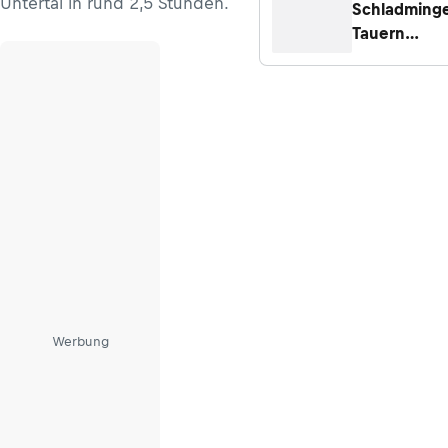
Untertal in rund 2,5 Stunden.
Schladming
Tauern
Höhenweg: a
Etappen & T
Werbung