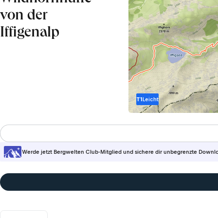
von der
Iffigenalp
T1
Leicht
Werde jetzt Bergwelten Club-Mitglied und sichere dir unbegrenzte Downl