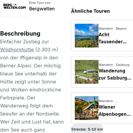
Eine Tour von
Bergwelten
Ähnliche Touren
Wandern · Bayern
Beschreibung
Acht
Einfacher Zustieg zur
Tausender
Tour
Wildhornhütte
(2.303 m)
von der Iffigenalp in den
Berner Alpen. Der milchig
Wandern · Salzburg
Wanderung
blaue See unterhalb der
zur Salzburger
Hütte zeigt unter Sonne
Hütte über
und Wolken eindrückliche
den
Farbspiele. Der
Alexander-
Wandern ·
Wanderweg folgt dem
Enzinger-Weg
Niederösterreich
Wiener
Seeufer an der Nordseite.
Alpenbogen -
Etappe 14:
Wer Zeit und Lust hat, kann
Von der
den See auch ganz
Strecke: 5-10 km