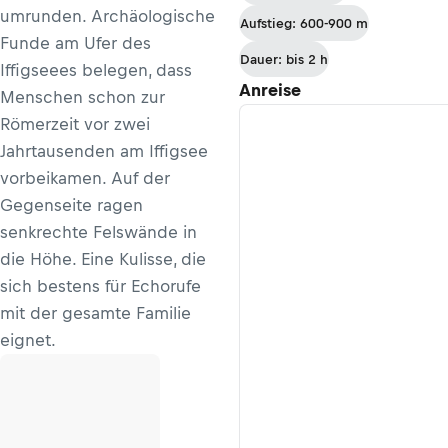
Knofeleben
umrunden. Archäologische
Aufstieg: 600-900 m
zur
Funde am Ufer des
Edelweißhütte
Dauer: bis 2 h
Iffigseees belegen, dass
Anreise
Menschen schon zur
Römerzeit vor zwei
Jahrtausenden am Iffigsee
vorbeikamen. Auf der
Gegenseite ragen
senkrechte Felswände in
die Höhe. Eine Kulisse, die
sich bestens für Echorufe
mit der gesamte Familie
eignet.