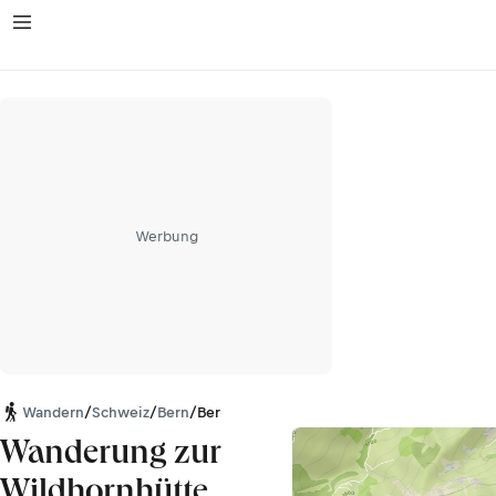
Werbung
Wandern
/
Schweiz
/
Bern
/
Berner Alpen
Wanderung zur
Wildhornhütte