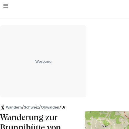
Werbung
Wandern
/
Schweiz
/
Obwalden
/
Urner Alpen
Wanderung zur
Brunnihütte von