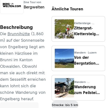
Eine Tour von
Bergwelten
Ähnliche Touren
Klettersteige ·
Beschreibung
Obwalden
Zittergrat-
Die
Brunnihütte
(1.860
Klettersteig
(C/D)
m) auf der Sonnenseite
von Engelberg liegt am
kleinen Härzlisee im
Wandern · Luzern
Von der
Brunni im Kanton
Bergstation
Obwalden. Obwohl
Fräkmüntegg
man sie auch direkt mit
über die Alp
dem Sessellift erreichen
Gschwänd
Wandern ·
kann lohnt sich die
nach Hergiswil
Niederösterreich
Wanderung
schöne Wanderung von
zum Peilstein-
Haus von
Engelberg herauf.
Schwarzensee
Strecke: bis 5 km