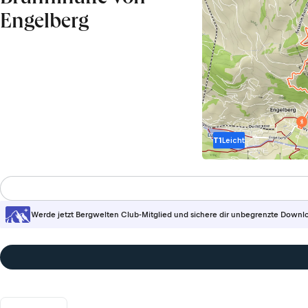
Engelberg
T1
Leicht
Werde jetzt Bergwelten Club-Mitglied und sichere dir unbegrenzte Downl