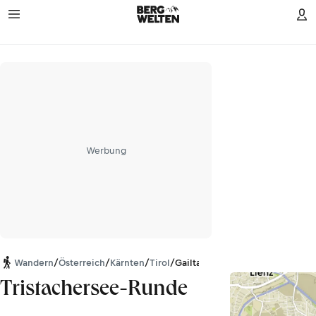
Werbung
Wandern
/
Österreich
/
Kärnten
/
Tirol
/
Gailtaler Alpen
Tristachersee-Runde