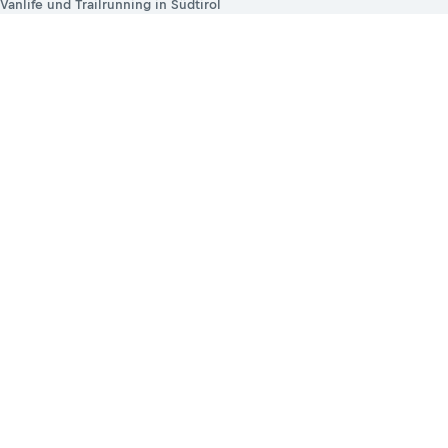
Vanlife und Trailrunning in Südtirol