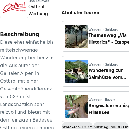
Eine Tour von
Osttirol
Ähnliche Touren
Werbung
Wandern · Salzburg
Beschreibung
Themenweg „Via
Diese eher einfache bis
Historica" - Etappe
Ortsplatz
mittelschwierige
Traunkirchen - Se
Wanderung bei Lienz in
die Ausläufer der
Wandern · Salzburg
Wanderung zur
Gailtaler Alpen in
Salmhütte vom
Osttirol mit einer
Lucknerhaus über
Gesamthöhendifferenz
Pfortscharte
von 523 m ist
Wandern · Bayern
Landschaftlich sehr
Bergwalderlebnis
reizvoll und bietet mit
Frillensee
dem einzigen Badesee
Osttirols einen schönen
Strecke: 5-10 km
Aufstieg: bis 300 m