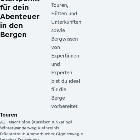
Touren,
für dein
Hütten und
Abenteuer
Unterkünften
in den
sowie
Bergen
Bergwissen
von
Expertinnen
und
Experten
bist du ideal
für die
Berge
vorbereitet.
Touren
A1 - Nachtloipe (Klassisch & Skating)
Winterwanderweg Kleinzeinis
Früchtetrauf: Ammerbucher Gigeleswegle
Latscher Trailzauber