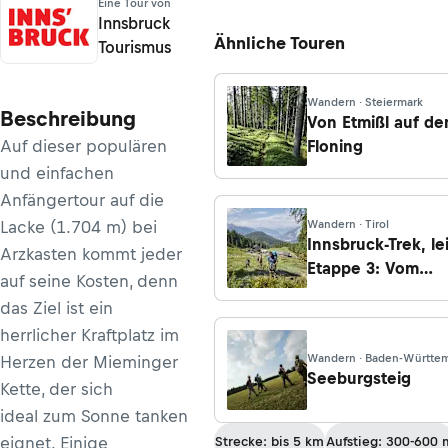
Eine Tour von
Innsbruck
Ähnliche Touren
Tourismus
Wandern · Steiermark
Beschreibung
Von Etmißl auf de
Auf dieser populären
Floning
und einfachen
Anfängertour auf die
Lacke (1.704 m) bei
Wandern · Tirol
Innsbruck-Trek, le
Arzkasten kommt jeder
Etappe 3: Vom
auf seine Kosten, denn
Sattele/Ochsenga
das Ziel ist ein
über die Feldringe
herrlicher Kraftplatz im
Alm nach Kühtai
Wandern · Baden-Württe
Herzen der Mieminger
Seeburgsteig
Kette, der sich
ideal zum Sonne tanken
eignet. Einige
Strecke: bis 5 km
Aufstieg: 300-600 