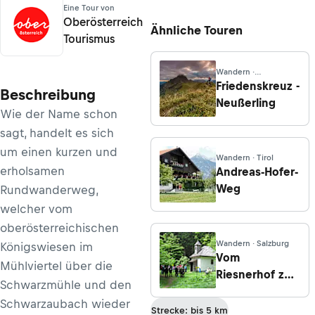
Eine Tour von
Oberösterreich
Ähnliche Touren
Tourismus
Wandern ·
Oberösterreich
Friedenskreuz -
Beschreibung
Neußerling
Wie der Name schon
sagt, handelt es sich
um einen kurzen und
Wandern · Tirol
erholsamen
Andreas-Hofer-
Weg
Rundwanderweg,
welcher vom
oberösterreichischen
Wandern · Salzburg
Königswiesen im
Vom
Mühlviertel über die
Riesnerhof zur
Schwarzmühle und den
Radstattkapelle
Schwarzaubach wieder
Strecke: bis 5 km