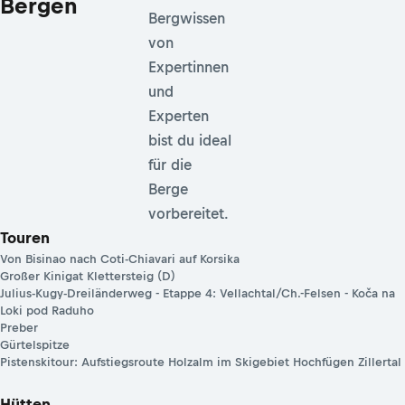
Bergen
Bergwissen
von
Expertinnen
und
Experten
bist du ideal
für die
Berge
vorbereitet.
Touren
Von Bisinao nach Coti-Chiavari auf Korsika
Großer Kinigat Klettersteig (D)
Julius-Kugy-Dreiländerweg - Etappe 4: Vellachtal/Ch.-Felsen - Koča na
Loki pod Raduho
Preber
Gürtelspitze
Pistenskitour: Aufstiegsroute Holzalm im Skigebiet Hochfügen Zillertal
Hütten