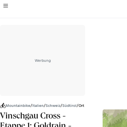
Werbung
Mountainbike
/
Italien
/
Schweiz
/
Südtirol
/
Ortler-Alpen
Vinschgau Cross -
Etappe 1: Goldrain -