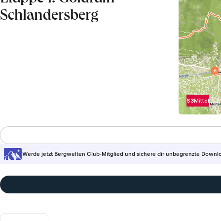
Schlandersberg
S3
Mittel
Werde jetzt Bergwelten Club-Mitglied und sichere dir unbegrenzte Downl