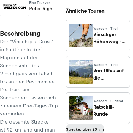
Eine Tour von
Peter Righi
Ähnliche Touren
Wandern · Tirol
Beschreibung
Vinschger
Der "Vinschgau-Cross"
Höhenweg -
Etappe 4:
in Südtirol: In drei
Glieshof -
Etappen auf der
Matschertal -
Sonnenseite des
Wandern · Tirol
Muntetschinig
Von Ulfas auf
Vinschgaus von Latsch
die
bis an den Reschensee.
Matatzspitze
Die Trails am
Sonnenberg lassen sich
Wandern · Südtirol
zu einem Drei-Tages-Trip
Ratschill-
verbinden.
Runde
Die gesamte Strecke
ist 92 km lang und man
Strecke: über 20 km