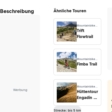
Beschreibung
Ähnliche Touren
Mountainbike ·
Wallis
Trift
Flowtrail
Mountainbike ·
Graubünden
Fimba Trail
Mountainbike ·
Werbung
Graubünden
Hüttentour
Engadin -
Etappe 2:
Alp Grüm -
Strecke: bis 5 km