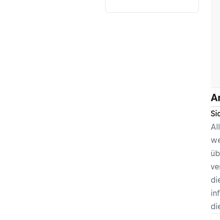
A
Si
Al
we
üb
ve
di
in
di