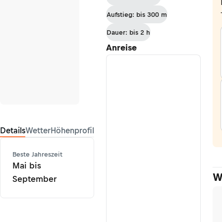
Parkhütte
Aufstieg: bis 300 m
Varusch
Dauer: bis 2 h
Anreise
Details
Wetter
Höhenprofil
Beste Jahreszeit
Mai bis
W
September