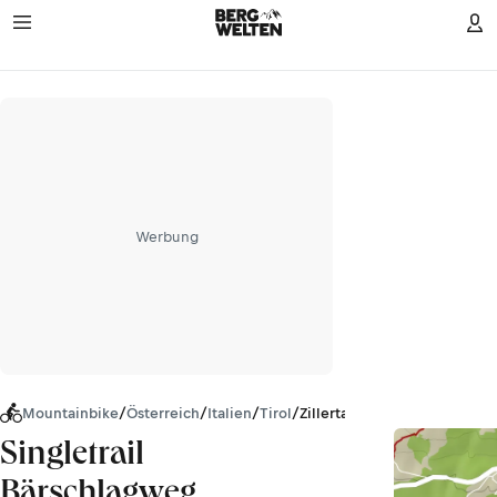
Werbung
Mountainbike
/
Österreich
/
Italien
/
Tirol
/
Zillertaler Alpen
Singletrail
Bärschlagweg